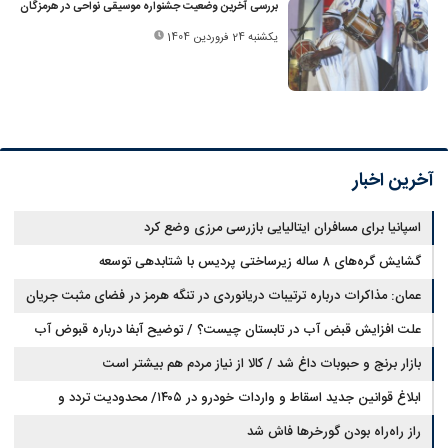
بررسی آخرین وضعیت جشنواره موسیقی نواحی در هرمزگان
یکشنبه 24 فروردین 1404
آخرین اخبار
اسپانیا برای مسافران ایتالیایی بازرسی مرزی وضع کرد
گشایش گره‌های ۸ ساله زیرساختی پردیس با شتابدهی توسعه
عمان: مذاکرات درباره ترتیبات دریانوردی در تنگه هرمز در فضای مثبت جریان
دارد
علت افزایش قبض آب در تابستان چیست؟ / توضیح آبفا درباره قبوض آب
بازار برنج و حبوبات داغ شد / کالا از نیاز مردم هم بیشتر است
ابلاغ قوانین جدید اسقاط و واردات خودرو در ۱۴۰۵/ محدودیت تردد و
سوخت‌رسانی به فرسوده‌ها
راز راه‌راه بودن گورخرها فاش شد