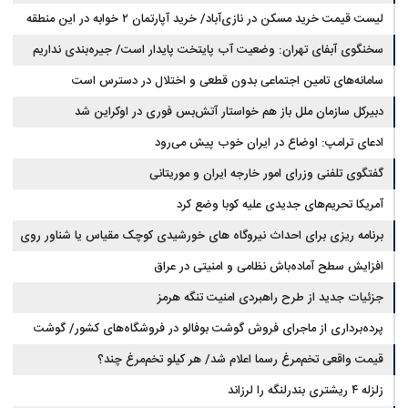
لیست قیمت خرید مسکن در نازی‌آباد/ خرید آپارتمان ۲ خوابه در این منطقه
مجلس: بیانیه‌ای شامل تصحیح مسیر تردد دریایی در تنگه، در آستانه نهایی شدن
است
چقدر سرمایه نیاز دارد؟ + جدول مردادماه ۱۴۰۵
سخنگوی آبفای تهران: وضعیت آب پایتخت پایدار است/ جیره‌بندی نداریم
سامانه‌های تامین اجتماعی بدون قطعی و اختلال در دسترس است
دبیرکل سازمان ملل باز هم خواستار آتش‌بس فوری در اوکراین شد
ادعای ترامپ: اوضاع در ایران خوب پیش می‌رود
گفتگوی تلفنی وزرای امور خارجه ایران و موریتانی
آمریکا تحریم‌های جدیدی علیه کوبا وضع کرد
برنامه ریزی برای احداث نیروگاه های خورشیدی کوچک مقیاس یا شناور روی
آب در مازندران
افزایش سطح آماده‌باش نظامی و امنیتی در عراق
جزئیات جدید از طرح راهبردی امنیت تنگه هرمز
پرده‌برداری از ماجرای فروش گوشت بوفالو در فروشگاه‌های کشور/ گوشت
قیمت واقعی تخم‌مرغ رسما اعلام شد/ هر کیلو تخم‌مرغ چند؟
بوفالو از کجا وارد می‌شود؟/ هر کیلو بوفالو با چه قیمتی به فروش می‌رود؟
زلزله ۴ ریشتری بندرلنگه را لرزاند