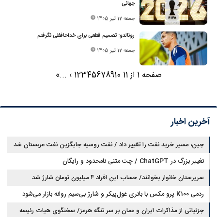
جهانی
جمعه 12 تیر 1405
رونالدو: تصمیم قطعی برای خداحافظی نگرفتم
جمعه 12 تیر 1405
صفحه 1 از 11
10
9
8
7
6
5
4
3
2
1
›
...
»
آخرین اخبار
چین، مسیر خرید نفت را تغییر داد / نفت روسیه جایگزین نفت عربستان شد
تغییر بزرگ در ChatGPT / چت متنی نامحدود و رایگان
سرپرستان خانوار بخوانند/ حساب این افراد ۴ میلیون تومان شارژ شد
ردمی K100 پرو مکس با باتری غول‌پیکر و شارژ بی‌سیم روانه بازار می‌شود
جزئیاتی از مذاکرات ایران و عمان بر سر تنگه هرمز/ سخنگوی هیات رئیسه