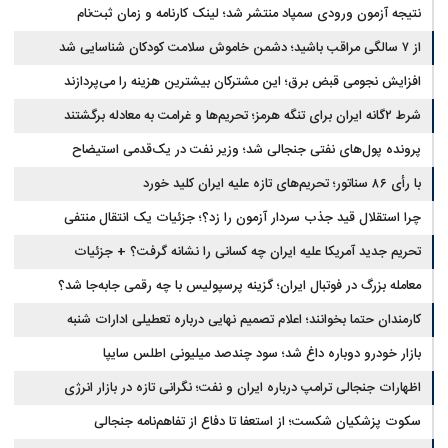
نتیجه آزمون ورودی سمپاد منتشر شد؛ لینک کارنامه و زمان ثبت‌نام
از ۷ سالگی مراقب باشید؛ دشمن خاموش سلامت کودکان شناسایی شد
افزایش نجومی قبض برق؛ این مشترکان بیشترین هزینه را می‌پردازند
شرط ۲گانه ایران برای تنگه هرمز؛ تحریم‌ها و غرامت به معادله برگشتند
پرونده پول‌های نفتی جنجالی شد؛ وزیر نفت در یک‌قدمی استیضاح
با رأی ۸۶ سناتور؛ تحریم‌های تازه علیه ایران کلید خورد
چرا استقلال قید جذب سردار آزمون را زد؟؛ جزئیات یک انتقال منتفی
تحریم جدید آمریکا علیه ایران چه کسانی را نشانه گرفت؟ + جزئیات
معامله بزرگ در فوتبال ایران؛ گزینه پرسپولیس با چه رقمی جابه‌جا شد؟
کارمندان حتما بخوانند؛ اعلام تصمیم نهایی درباره تعطیلی ادارات شنبه
بازار خودرو دوباره داغ شد؛ سود چندصد میلیونی اطلس سایپا
اظهارات جنجالی ترامپ درباره ایران و نفت؛ نگرانی تازه در بازار انرژی
سکوت پزشکیان شکست؛ از استعفا تا دفاع از تفاهم‌نامه جنجالی