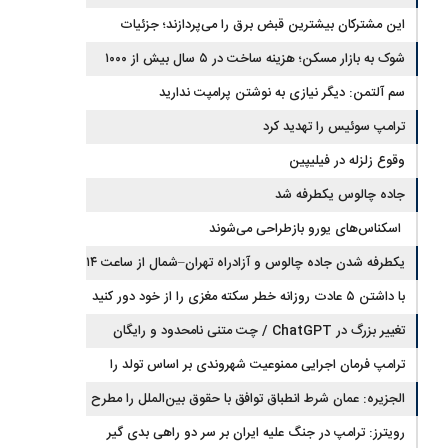
۲۰۷ غافلگیر کردند
این مشترکان بیشترین قبض برق را می‌پردازند؛ جزئیات
پله‌های جدید مصرف
شوک به بازار مسکن؛ هزینه ساخت در ۵ سال بیش از ۱۰۰۰
درصد جهش کرد
سم آلتمن: دیگر نیازی به نوشتن پرامپت ندارید
ترامپ سوئیس را تهدید کرد
وقوع زلزله در فیلیپین
جاده چالوس یکطرفه شد
اسکناس‌های یورو بازطراحی می‌شوند
یکطرفه شدن جاده چالوس و آزادراه تهران–شمال از ساعت ۱۴
با داشتن ۵ عادت روزانه خطر سکته مغزی را از خود دور کنید
تغییر بزرگ در ChatGPT / چت متنی نامحدود و رایگان
ترامپ فرمان اجرایی ممنوعیت شهروندی بر اساس تولد را
امضا کرد
الجزیره: عمان شرط انطباق توافق با حقوق بین‌الملل را مطرح
کرد و ایران پذیرفت
رویترز: ترامپ در جنگ علیه ایران بر سر دو راهی بدی گیر