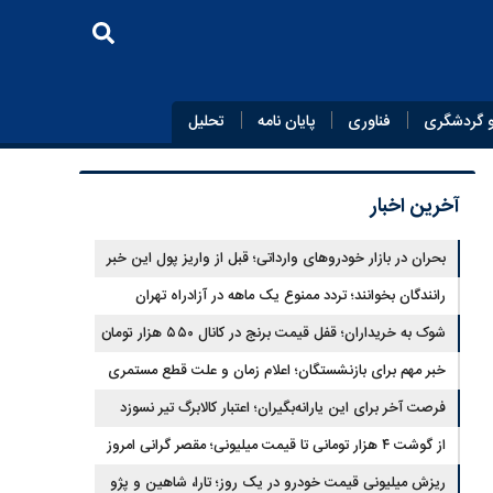
 گردشگری
فناوری
پایان‌ نامه
تحلیل
آخرین اخبار
بحران در بازار خودروهای وارداتی؛ قبل از واریز پول این خبر
را بخوانید
رانندگان بخوانند؛ تردد ممنوع یک ماهه در آزادراه تهران
کرج+ساعات
شوک به خریداران؛ قفل قیمت برنج در کانال ۵۵۰ هزار تومان
خبر مهم برای بازنشستگان؛ اعلام زمان و علت قطع مستمری
فرصت آخر برای این یارانه‌بگیران؛ اعتبار کالابرگ تیر نسوزد
از گوشت ۴ هزار تومانی تا قیمت میلیونی؛ مقصر گرانی امروز
کیست؟
ریزش میلیونی قیمت خودرو در یک روز؛ تارا، شاهین و پژو