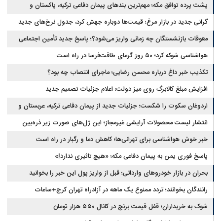
پشت پرده توافق مکه؛ مهم‌ترین بندهای پیمان دفاعی ترکیه، پاکستان و
عربستان
گرانی جدید در بازار مرغ؛ قیمت‌ها دوباره جهش کرد، جدول نرخ‌های جدید
معوقات بازنشستگان چه زمانی واریز می‌شود؟؛ پاسخ جدید تأمین اجتماعی
هواشناسی شوکه کرد؛ ۵۰ روز گرمای طاقت‌فرسا در راه است
تکذیب خبر داغ درباره محسن رضایی؛ ماجرای انتصاب چه بود؟
افزایش مبلغ کالابرگ روی میز دولت؛ اعلام جزئیات تصمیم جدید
اردوغان سکوت را شکست؛ جزئیات جدید از پیمان دفاعی ترکیه، عربستان و
پاکستان
انتشار لیست محصولات آرایشی غیرمجاز؛ این ژل‌های صورت زیر ذره‌بین
خبر خوش هواشناسی برای تهرانی‌ها؛ کاهش دما و رگبار در راه است
پاسخ فوری یمن به پیمان دفاعی مکه؛ «هیچ تاثیری ندارد!»
بحران در بازار خودروهای وارداتی؛ قبل از واریز پول این خبر را بخوانید
رانندگان بخوانند؛ تردد ممنوع یک ماهه در آزادراه تهران کرج+ساعات
شوک به خریداران؛ قفل قیمت برنج در کانال ۵۵۰ هزار تومان