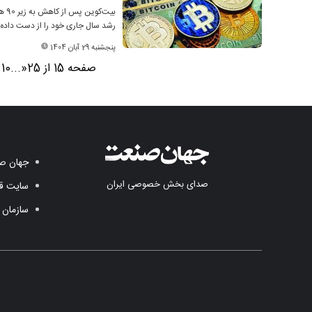
رشد سال جاری خود را از دست داده 
پنجشنبه 29 آبان 1404
صفحه 15 از 25
«
...
10
جهان صن
صدای بخش خصوصی ایران
سایت قد
سازمان 