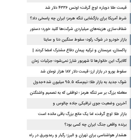
قیمت طلا دوباره اوج گرفت؛ اونس ۴۳۳۶ دلار شد
شرط آمریکا برای بازگشایی تنگه هرمز؛ ایران چه پاسخی داد؟
شفاف‌سازی هزینه‌های میلیاردی شرکت‌ها کلید خورد؛ دستور
جدید سازمان بورس
بازار خودرو در شوک رکود؛ سقوط سنگین دنا و ساینا
پاکستان، عربستان و ترکیه پیمان دفاع مشترک امضا کردند |
ایران و اسرائیل در سایه پیمان جدید منطقه‌ای
کالابرگ این خانوارها تا شهریور شارژ نمی‌شود؛ جزئیات زمان
جدید
سقوط یورو در بازار ارز؛ قیمت دلار ۱۸۷ هزار تومان شد
شوک جدید به بازار طلا؛ نیم‌سکه ۹۵.۵ میلیون شد+جدول
معامله بزرگ بر سر تنگه هرمز ؛ توافقی که به تصمیم واشنگتن
وابسته است
آخرین وضعیت جوی ترافیکی جاده چالوس و
هراز+محورهای مسدود
بازار طلا اوج گرفت، اما یک مانع بزرگ باقی مانده است
برنده واقعی جنگ ایران چه کسی بود؟
هشدار هواشناسی برای تهران و البرز؛ رگبار و رعدوبرق در راه