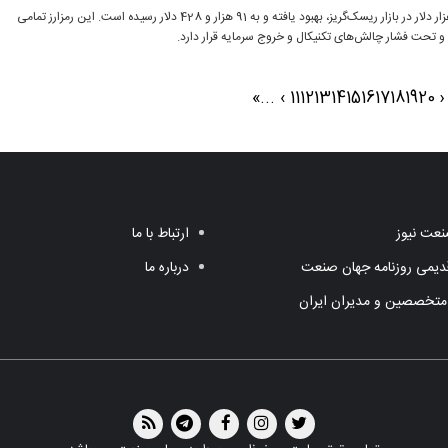
بیت‌کوین پس از کاهش به زیر 90 هزار دلار در بازار ریسک‌گریز، بهبود یافته و به 91 هزار و 428 دلار رسیده است. این رمزارز تمامی
و تحت فشار چالش‌های تکنیکال و خروج سرمایه قرار دارد.
»
...
›
11
12
13
14
15
16
17
18
19
20
‹
عت نیوز
ارتباط با ما
یمی روزنامه جهان صنعت
درباره ما
متخصصین و مدیران ایران