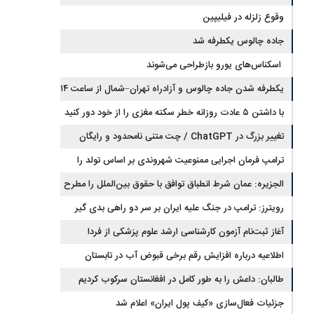
وقوع زلزله در فیلیپین
جاده چالوس یکطرفه شد
اسکناس‌های یورو بازطراحی می‌شوند
یکطرفه شدن جاده چالوس و آزادراه تهران–شمال از ساعت ۱۴
با داشتن ۵ عادت روزانه خطر سکته مغزی را از خود دور کنید
تغییر بزرگ در ChatGPT / چت متنی نامحدود و رایگان
ترامپ فرمان اجرایی ممنوعیت شهروندی بر اساس تولد را
امضا کرد
الجزیره: عمان شرط انطباق توافق با حقوق بین‌الملل را مطرح
کرد و ایران پذیرفت
رویترز: ترامپ در جنگ علیه ایران بر سر دو راهی بدی گیر
افتاده است
آغاز ثبت‌نام‌ آزمون کارشناسی ارشد علوم پزشکی از فردا
اطلاعیه درباره افزایش رقم برخی قبوض آب در تابستان
طالبان: داعش را به طور کامل در افغانستان سرکوب کردیم
جزئیات فعال‌سازی «کیف پول ایران» اعلام شد