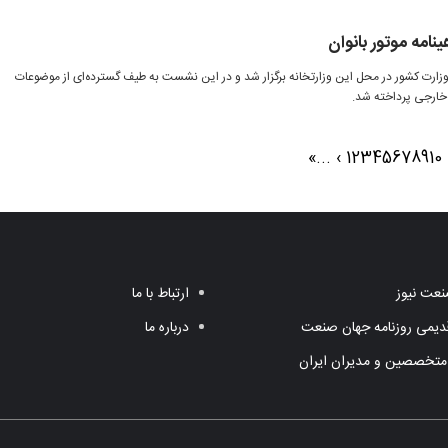
نامه موتور بانوان
ت کشور در محل این وزارتخانه برگزار شد و در این نشست به طیف گسترده‌ای از موضوعات
خارجی پرداخته شد.
»
...
›
1
2
3
4
5
6
7
8
9
10
عت نیوز
ارتباط با ما
یمی روزنامه جهان صنعت
درباره ما
متخصصین و مدیران ایران