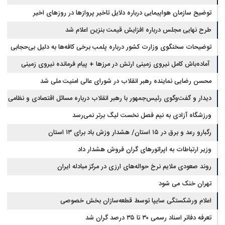
توضیح سازمان هواپیمایی درباره دلایل تاخیر پروازها در روزهای اخیر
طرح نهایی مجلس درباره افزایش قیمت بنزین اعلام شد
توضیحات سخنگوی وزارت کشور درباره پلمب برخی کافه‌ها به دلیل بی‌حجابی
آماده‌باش کامل نیروی زمینی ارتش در مرزها + پیام فرمانده نیروی زمینی
ارتش
محسن رضایی نماینده رهبر انقلاب در شورای عالی امنیت ملی شد
دیدار و گفت‌وگوی رئیس‌جمهور با رهبر انقلاب درباره مسائل اقتصادی و نظامی
کشور
ورزشگاه آزادی به نیم فصل نخست لیگ برتر نمی‌رسد
رگبارو رعد و برق در ۱۵ استان/ هشدار وزش باد برای ۱۳ استان‌
وزیر ارتباطات به اپراتورهای گران فروش هشدار داد
روند صعودی ملایم نرخ حواله‌های ارزی در مرکز مبادله ایران
تهران خنک می شود
اعلام ورشکستگی سایپا توسط قطعه‌سازان بخش خصوصی
تعرفه دفاتر اسناد رسمی ۳۰ تا ۳۵ درصد گران شد