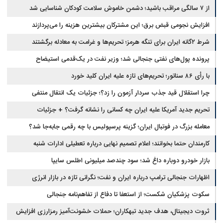
از ۷ سالگی مراقب باشید؛ دشمن خاموش سلامت کودکان شناسایی شد
افزایش نجومی قبض برق؛ این مشترکان بیشترین هزینه را می‌پردازند
شرط ۲گانه ایران برای تنگه هرمز؛ تحریم‌ها و غرامت به معادله برگشتند
پرونده پول‌های نفتی جنجالی شد؛ وزیر نفت در یک‌قدمی استیضاح
با رأی ۸۶ سناتور؛ تحریم‌های تازه علیه ایران کلید خورد
چرا استقلال قید جذب سردار آزمون را زد؟؛ جزئیات یک انتقال منتفی
تحریم جدید آمریکا علیه ایران چه کسانی را نشانه گرفت؟ + جزئیات
معامله بزرگ در فوتبال ایران؛ گزینه پرسپولیس با چه رقمی جابه‌جا شد؟
کارمندان حتما بخوانند؛ اعلام تصمیم نهایی درباره تعطیلی ادارات شنبه
بازار خودرو دوباره داغ شد؛ سود چندصد میلیونی اطلس سایپا
اظهارات جنجالی ترامپ درباره ایران و نفت؛ نگرانی تازه در بازار انرژی
سکوت پزشکیان شکست؛ از استعفا تا دفاع از تفاهم‌نامه جنجالی
ثروت دیجیتال، هدف جدید تبهکاران؛ حملات خشونت‌آمیز رمزارزی افزایش