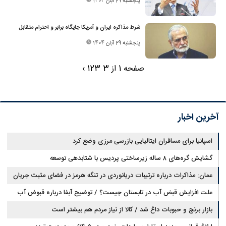
پنجشنبه 29 آبان 1404
شرط مذاکره ایران و آمریکا جایگاه برابر و احترام متقابل
پنجشنبه 29 آبان 1404
صفحه 1 از 3
3
2
1
›
آخرین اخبار
اسپانیا برای مسافران ایتالیایی بازرسی مرزی وضع کرد
گشایش گره‌های ۸ ساله زیرساختی پردیس با شتابدهی توسعه
عمان: مذاکرات درباره ترتیبات دریانوردی در تنگه هرمز در فضای مثبت جریان
دارد
علت افزایش قبض آب در تابستان چیست؟ / توضیح آبفا درباره قبوض آب
بازار برنج و حبوبات داغ شد / کالا از نیاز مردم هم بیشتر است