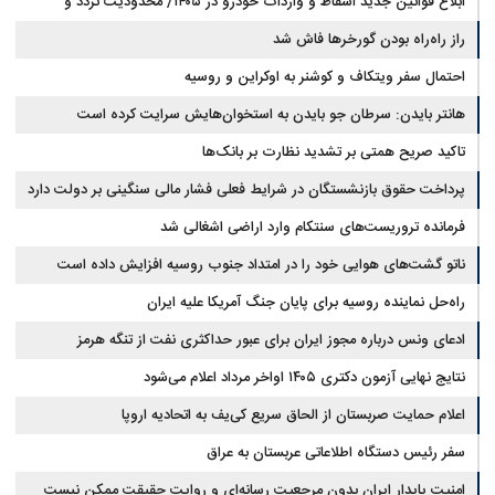
ابلاغ قوانین جدید اسقاط و واردات خودرو در ۱۴۰۵/ محدودیت تردد و
سوخت‌رسانی به فرسوده‌ها
راز راه‌راه بودن گورخرها فاش شد
احتمال سفر ویتکاف و کوشنر به اوکراین و روسیه
هانتر بایدن: سرطان جو بایدن به استخوان‌هایش سرایت کرده است
تاکید صریح همتی بر تشدید نظارت بر بانک‌ها
پرداخت حقوق بازنشستگان در شرایط فعلی فشار مالی سنگینی بر دولت دارد
فرمانده تروریست‌های سنتکام وارد اراضی اشغالی شد
ناتو گشت‌های هوایی خود را در امتداد جنوب روسیه افزایش داده است
راه‌حل نماینده روسیه برای پایان جنگ آمریکا علیه ایران
ادعای ونس درباره مجوز ایران برای عبور حداکثری نفت از تنگه هرمز
نتایج نهایی آزمون دکتری ۱۴۰۵ اواخر مرداد اعلام می‌شود
اعلام حمایت صربستان از الحاق سریع کی‌یف به اتحادیه اروپا
سفر رئیس دستگاه اطلاعاتی عربستان به عراق
امنیت پایدار ایران بدون مرجعیت رسانه‌ای و روایت حقیقت ممکن نیست