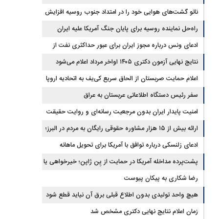
ناتو گشت‌های هوایی خود را در امتداد جنوب روسیه افزایش
داده است
راه‌حل نماینده روسیه برای پایان جنگ آمریکا علیه ایران
ادعای ونس درباره مجوز ایران برای عبور حداکثری نفت از
تنگه هرمز
نتایج نهایی آزمون دکتری ۱۴۰۵ اواخر مرداد اعلام می‌شود
اعلام حمایت صربستان از الحاق سریع کی‌یف به اتحادیه اروپا
سفر رئیس دستگاه اطلاعاتی عربستان به عراق
امنیت پایدار ایران بدون مرجعیت رسانه‌ای و روایت حقیقت
ممکن نیست
ارائه بیش از ۱۵ هزار مشاوره حقوقی رایگان به مردم در البرز؛
هشدار به فعالیت وکیل بلاگرها
ادعای زلنسکی درباره توافق با آمریکا برای تحویل ماهانه
موشک‌های رهگیر
پشت‌پرده مداخله آمریکا در حمایت از یِن ژاپن؛ خیرخواهی یا
خودخواهی؟
رضا شکاری به پیکان پیوست
هیچ واحد تولیدی بدون اطلاع قبلی برق آن نیاید قطع شود
زمان اعلام نتایج نهایی دکتری مشخص شد