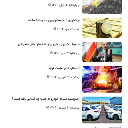
چهارشنبه 14 آبان 1404
بیت‌کوین در جست‌وجوی حمایت گمشده
شنبه 26 مهر 1404
خطوط اعتباری؛ راهی برای شکستن قفل نقدینگی
پنجشنبه 3 مهر 1404
تابستان تلخ صنعت فولاد
یکشنبه 16 شهریور 1404
«سوبسید سیاه» خودرو به جیب چه کسانی رفته است؟
پنجشنبه 6 شهریور 1404