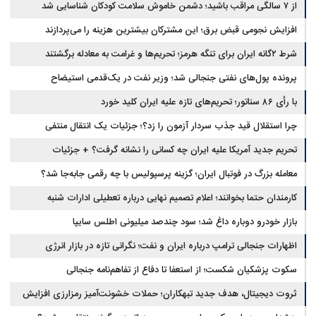
از ۷ سالگی مراقب باشید؛ دشمن خاموش سلامت کودکان شناسایی شد
افزایش نجومی قبض برق؛ این مشترکان بیشترین هزینه را می‌پردازند
شرط ۲گانه ایران برای تنگه هرمز؛ تحریم‌ها و غرامت به معادله برگشتند
پرونده پول‌های نفتی جنجالی شد؛ وزیر نفت در یک‌قدمی استیضاح
با رأی ۸۶ سناتور؛ تحریم‌های تازه علیه ایران کلید خورد
چرا استقلال قید جذب سردار آزمون را زد؟؛ جزئیات یک انتقال منتفی
تحریم جدید آمریکا علیه ایران چه کسانی را نشانه گرفت؟ + جزئیات
معامله بزرگ در فوتبال ایران؛ گزینه پرسپولیس با چه رقمی جابه‌جا شد؟
کارمندان حتما بخوانند؛ اعلام تصمیم نهایی درباره تعطیلی ادارات شنبه
بازار خودرو دوباره داغ شد؛ سود چندصد میلیونی اطلس سایپا
اظهارات جنجالی ترامپ درباره ایران و نفت؛ نگرانی تازه در بازار انرژی
سکوت پزشکیان شکست؛ از استعفا تا دفاع از تفاهم‌نامه جنجالی
ثروت دیجیتال، هدف جدید تبهکاران؛ حملات خشونت‌آمیز رمزارزی افزایش