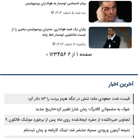
پیام احساسی اوسمار به هواداران پرسپولیس
سه شنبه 5 اسفند 1404
پایان یک امید هواداری: مدیران پرسپولیس، یحیی را از
لیست جانشینی اوسمار خط زدند
یکشنبه 3 اسفند 1404
صفحه 1 از 6
6
5
4
3
2
1
›
آخرین اخبار
قیمت نفت صعودی ماند؛ تنش در تنگه هرمز برنت را ۸۳ دلار کرد
شوک به مشمولان کالابرگ؛ زمان شارژ تغییر کرد+تاریخ جدید
تصاویر خیره‌کننده از حفره ایجادشده روی ماه پس از برخورد موشک فالکون ۹
نتیجه آزمون ورودی سمپاد منتشر شد؛ لینک کارنامه و زمان ثبت‌نام