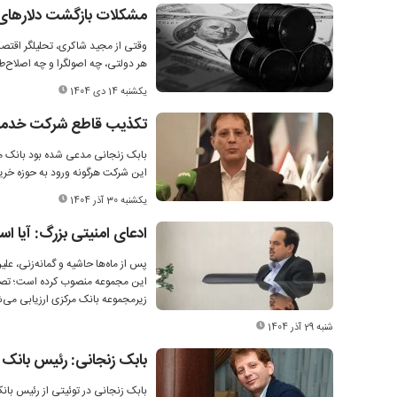
مشکلات بازگشت دلارهای نفتی: چرا ۱۰ میلیارد دلار
وقتی از مجید شاکری، تحلیلگر اقتص
هر دولتی، چه اصولگرا و چه اصلاح‌ط
یکشنبه 14 دی 1404
تکذیب قاطع شرکت خدمات ا
بابک زنجانی مدعی شده بود بانک مرک
این شرکت هرگونه ورود به حوزه خرید ت
یکشنبه 30 آذر 1404
ادعای امنیتی بزرگ: آیا ا
پس از ماه‌ها حاشیه و گمانه‌زنی، ع
این مجموعه منصوب کرده است؛ تصمیم
زیرمجموعه بانک مرکزی ارزیابی می‌ش
شنبه 29 آذر 1404
بابک زنجانی: رئیس بانک م
بابک زنجانی در توئیتی از رئیس بان