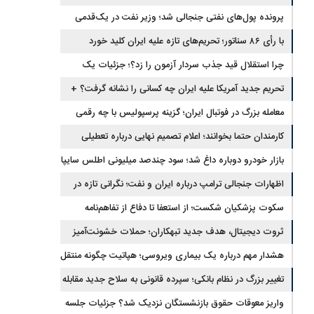
برگشتند
پرونده پول‌های نفتی جنجالی شد؛ وزیر نفت در یک‌قدمی
با رأی ۸۶ سناتور؛ تحریم‌های تازه علیه ایران کلید خورد
استیضاح
چرا استقلال قید جذب سردار آزمون را زد؟؛ جزئیات یک
انتقال منتفی
تحریم جدید آمریکا علیه ایران چه کسانی را نشانه گرفت؟ +
جزئیات
معامله بزرگ در فوتبال ایران؛ گزینه پرسپولیس با چه رقمی
جابه‌جا شد؟
کارمندان حتما بخوانند؛ اعلام تصمیم نهایی درباره تعطیلی
ادارات شنبه
بازار خودرو دوباره داغ شد؛ سود چندصد میلیونی اطلس سایپا
اظهارات جنجالی ترامپ درباره ایران و نفت؛ نگرانی تازه در
بازار انرژی
سکوت پزشکیان شکست؛ از استعفا تا دفاع از تفاهم‌نامه
جنجالی
ثروت دیجیتال، هدف جدید تبهکاران؛ حملات خشونت‌آمیز
رمزارزی افزایش یافت
هشدار مهم درباره یک بیماری ویروسی؛ هپاتیت چگونه منتقل
می‌شود؟
تغییر بزرگ در نظام بانکی؛ سپرده قانونی به سلاح جدید مقابله
با تورم تبدیل شد
واریز معوقات حقوق بازنشستگان نزدیک شد؟ جزئیات جلسه