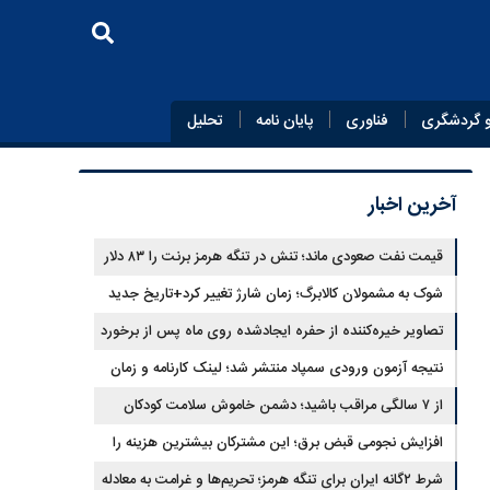
 گردشگری
فناوری
پایان‌ نامه
تحلیل
آخرین اخبار
قیمت نفت صعودی ماند؛ تنش در تنگه هرمز برنت را ۸۳ دلار
کرد
شوک به مشمولان کالابرگ؛ زمان شارژ تغییر کرد+تاریخ جدید
تصاویر خیره‌کننده از حفره ایجادشده روی ماه پس از برخورد
موشک فالکون ۹
نتیجه آزمون ورودی سمپاد منتشر شد؛ لینک کارنامه و زمان
ثبت‌نام
از ۷ سالگی مراقب باشید؛ دشمن خاموش سلامت کودکان
شناسایی شد
افزایش نجومی قبض برق؛ این مشترکان بیشترین هزینه را
می‌پردازند
شرط ۲گانه ایران برای تنگه هرمز؛ تحریم‌ها و غرامت به معادله