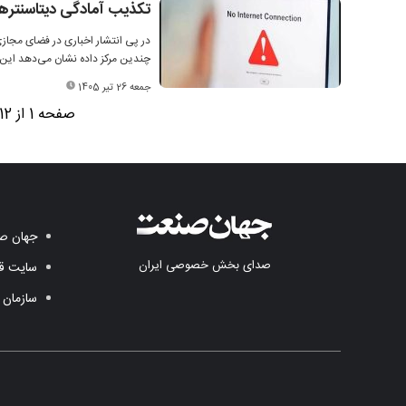
تکذیب آمادگی دیتاسنترها
در پی انتشار اخباری در فضای مجازی 
چندین مرکز داده نشان می‌دهد این
جمعه 26 تیر 1405
صفحه 1 از 12
جهان صن
صدای بخش خصوصی ایران
سایت قد
سازمان 