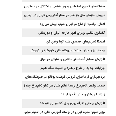
جیره‌بندی نداریم
سامانه‌های تامین اجتماعی بدون قطعی و اختلال در دسترس
است
دبیرکل سازمان ملل باز هم خواستار آتش‌بس فوری در اوکراین
شد
ادعای ترامپ: اوضاع در ایران خوب پیش می‌رود
گفتگوی تلفنی وزرای امور خارجه ایران و موریتانی
آمریکا تحریم‌های جدیدی علیه کوبا وضع کرد
برنامه ریزی برای احداث نیروگاه های خورشیدی کوچک
مقیاس یا شناور روی آب در مازندران
افزایش سطح آماده‌باش نظامی و امنیتی در عراق
جزئیات جدید از طرح راهبردی امنیت تنگه هرمز
پرده‌برداری از ماجرای فروش گوشت بوفالو در فروشگاه‌های
کشور/ گوشت بوفالو از کجا وارد می‌شود؟/ هر کیلو بوفالو با چه
قیمت واقعی تخم‌مرغ رسما اعلام شد/ هر کیلو تخم‌مرغ چند؟
زلزله ۴ ریشتری بندرلنگه را لرزاند
قیمتی به فروش می‌رود؟
افزایش پلکانی تعرفه بهای برق کشاورزی لغو شد
وزیر علوم: تجربه ایران در توسعه آموزش عالی در اختیار عراق