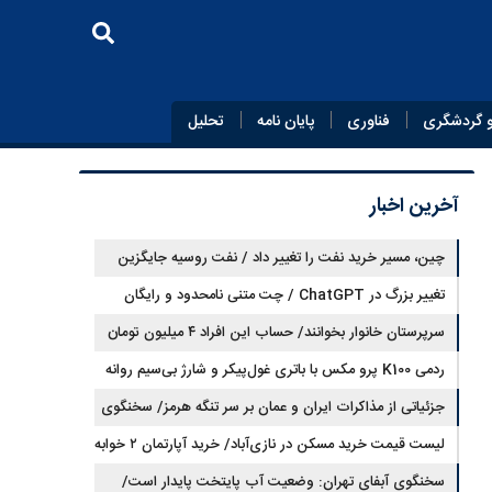
 گردشگری
فناوری
پایان‌ نامه
تحلیل
آخرین اخبار
چین، مسیر خرید نفت را تغییر داد / نفت روسیه جایگزین
تغییر بزرگ در ChatGPT / چت متنی نامحدود و رایگان
نفت عربستان شد
سرپرستان خانوار بخوانند/ حساب این افراد ۴ میلیون تومان
شارژ شد
ردمی K100 پرو مکس با باتری غول‌پیکر و شارژ بی‌سیم روانه
بازار می‌شود
جزئیاتی از مذاکرات ایران و عمان بر سر تنگه هرمز/ سخنگوی
هیات رئیسه مجلس: بیانیه‌ای شامل تصحیح مسیر تردد دریایی
لیست قیمت خرید مسکن در نازی‌آباد/ خرید آپارتمان ۲ خوابه
در تنگه، در آستانه نهایی شدن است
در این منطقه چقدر سرمایه نیاز دارد؟ + جدول مردادماه ۱۴۰۵
سخنگوی آبفای تهران: وضعیت آب پایتخت پایدار است/