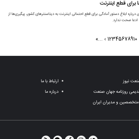
 برای قطع اینترنت
درباره ابلاغ دستور آمادگی برای قطع احتمالی اینترنت به دیتاسنترهای کشور، پیگیری‌ها از
 ادعا صحت ندارد.
»
...
›
1
2
3
4
5
6
7
8
9
10
عت نیوز
ارتباط با ما
یمی روزنامه جهان صنعت
درباره ما
متخصصین و مدیران ایران