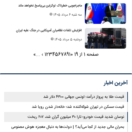
ماجراجویی خطرناک اوکراین بی‌پاسخ نخواهد ماند
سه شنبه 6 مرداد 1405
افزایش تلفات نظامیان آمریکایی در جنگ علیه ایران
دوشنبه 5 مرداد 1405
صفحه 1 از 19
10
9
8
7
6
5
4
3
2
1
›
...
»
آخرین اخبار
قیمت طلا به پرواز درآمد؛ اونس جهانی ۴۳۰۰ دلار شد
قیمت مسکن در تهران شوکه‌کننده شد؛ خانه‌دار شدن رویا شد
نوسان شدید قیمت خودرو؛ تارا ۳۰ میلیون گران شد، ۲۰۷ ریخت
بحران مالی جدید از کجا می‌آید؟ | دولت‌ها به دنبال معجزه هوش مصنوعی