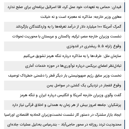
فیدان: حماس به تعهدات خود عمل کرد، امّا اسرائیل برنامه‌ای برای صلح ندارد
معاون وزیر خارجه: مذاکره نه معجزه است و نه خیانت
گمرک آمریکا ۱۰۰ میلیارد دلار از درآمد تعرفه‌ها را به واردکنندگان بازگرداند
نشست وزیران خارجه مصر، ترکیه، پاکستان و عربستان با محوریت تحولات
منطقه
وقوع زلزله ۵.۵ ریشتری در اندونزی
سازمان ملل: طرف‌ها را به مذاکره درباره تنگه هرمز تشویق می‌کنیم
تبادل‌نظر اعضای بریکس درباره نوآوری‌ها در حوزه خدمات آماری
نخست وزیر سابق رژیم صهیونیستی بار دیگر قطر را دشمنی خطرناک توصیف
کرد
وقوع انفجار در نزدیکی یک کشتی در سواحل یمن
گفت وگوی وزیران خارجه آمریکا و انگلیس درباره ایران و تنگه هرمز
پزشکیان: جامعه امروز بیش از هر زمان به همدلی و اخلاق قرآنی نیاز دارد
ایجاد بازار مشترک در دستور کار نشست نخست‌وزیران اتحادیه اقتصادی اوراسیا
محدودیت تردد روزانه در محور حاجی‌آباد – بندرعباس به‌دلیل عملیات جاده‌ای