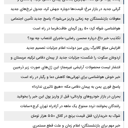
عربستان
گرانی جدید در بازار مرغ؛ قیمت‌ها دوباره جهش کرد، جدول نرخ‌های جدید
معوقات بازنشستگان چه زمانی واریز می‌شود؟؛ پاسخ جدید تأمین اجتماعی
هواشناسی شوکه کرد؛ ۵۰ روز گرمای طاقت‌فرسا در راه است
تکذیب خبر داغ درباره محسن رضایی؛ ماجرای انتصاب چه بود؟
افزایش مبلغ کالابرگ روی میز دولت؛ اعلام جزئیات تصمیم جدید
اردوغان سکوت را شکست؛ جزئیات جدید از پیمان دفاعی ترکیه، عربستان و
پاکستان
انتشار لیست محصولات آرایشی غیرمجاز؛ این ژل‌های صورت زیر ذره‌بین
خبر خوش هواشناسی برای تهرانی‌ها؛ کاهش دما و رگبار در راه است
پاسخ فوری یمن به پیمان دفاعی مکه؛ «هیچ تاثیری ندارد!»
بحران در بازار خودروهای وارداتی؛ قبل از واریز پول این خبر را بخوانید
رانندگان بخوانند؛ تردد ممنوع یک ماهه در آزادراه تهران کرج+ساعات
شوک به خریداران؛ قفل قیمت برنج در کانال ۵۵۰ هزار تومان
خبر مهم برای بازنشستگان؛ اعلام زمان و علت قطع مستمری