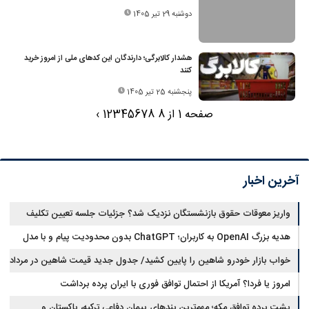
دوشنبه 29 تیر 1405
هشدار کالابرگی؛ دارندگان این کدهای ملی از امروز خرید
کنند
پنجشنبه 25 تیر 1405
صفحه 1 از 8
8
7
6
5
4
3
2
1
›
آخرین اخبار
واریز معوقات حقوق بازنشستگان نزدیک شد؟ جزئیات جلسه تعیین تکلیف
مطالبات
هدیه بزرگ OpenAI به کاربران؛ ChatGPT بدون محدودیت پیام و با مدل
جدید می‌آید
خواب بازار خودرو شاهین را پایین کشید/ جدول جدید قیمت شاهین در مرداد
امروز یا فردا؟ آمریکا از احتمال توافق فوری با ایران پرده برداشت
پشت پرده توافق مکه؛ مهم‌ترین بندهای پیمان دفاعی ترکیه، پاکستان و