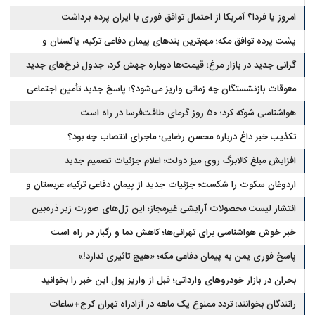
امروز یا فردا؟ آمریکا از احتمال توافق فوری با ایران پرده برداشت
پشت پرده توافق مکه؛ مهم‌ترین بندهای پیمان دفاعی ترکیه، پاکستان و
عربستان
گرانی جدید در بازار مرغ؛ قیمت‌ها دوباره جهش کرد، جدول نرخ‌های جدید
معوقات بازنشستگان چه زمانی واریز می‌شود؟؛ پاسخ جدید تأمین اجتماعی
هواشناسی شوکه کرد؛ ۵۰ روز گرمای طاقت‌فرسا در راه است
تکذیب خبر داغ درباره محسن رضایی؛ ماجرای انتصاب چه بود؟
افزایش مبلغ کالابرگ روی میز دولت؛ اعلام جزئیات تصمیم جدید
اردوغان سکوت را شکست؛ جزئیات جدید از پیمان دفاعی ترکیه، عربستان و
پاکستان
انتشار لیست محصولات آرایشی غیرمجاز؛ این ژل‌های صورت زیر ذره‌بین
خبر خوش هواشناسی برای تهرانی‌ها؛ کاهش دما و رگبار در راه است
پاسخ فوری یمن به پیمان دفاعی مکه؛ «هیچ تاثیری ندارد!»
بحران در بازار خودروهای وارداتی؛ قبل از واریز پول این خبر را بخوانید
رانندگان بخوانند؛ تردد ممنوع یک ماهه در آزادراه تهران کرج+ساعات