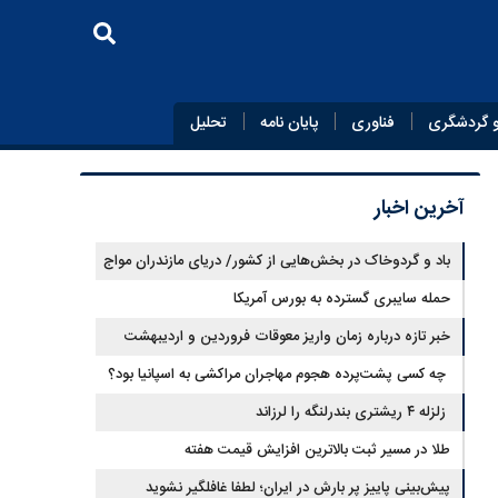
 گردشگری
فناوری
پایان‌ نامه
تحلیل
آخرین اخبار
باد و گردوخاک در بخش‌هایی از کشور/ دریای مازندران مواج
است
حمله سایبری گسترده به بورس آمریکا
خبر تازه درباره زمان واریز معوقات فروردین و اردیبهشت
بازنشستگان تامین اجتماعی
چه کسی پشت‌پرده هجوم مهاجران مراکشی به اسپانیا بود؟
زلزله ۴ ریشتری بندرلنگه را لرزاند
طلا در مسیر ثبت بالاترین افزایش قیمت هفته
پیش‌بینی پاییز پر بارش در ایران؛ لطفا غافلگیر نشوید