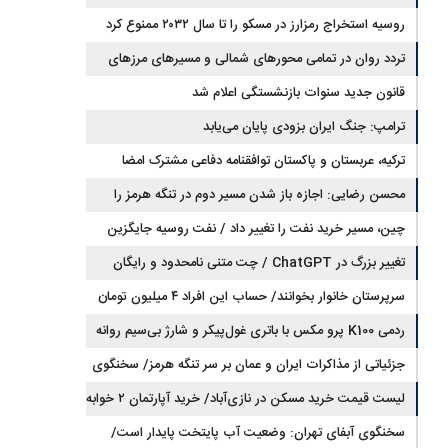
روسیه استخراج رمزارز در مسکو را تا سال ۲۰۳۲ ممنوع کرد
تردد روان در تمامی محورهای شمالی و مسیرهای مرزهای
اربعین
قانون جدید سنوات بازنشستگی اعلام شد
ترامپ: جنگ ایران بزودی پایان می‌یابد
ترکیه، عربستان و پاکستان توافقنامه دفاعی مشترک امضا
می‌کنند
محسن رضایی: اجازه باز شدن مسیر دوم در تنگه هرمز را
نخواهیم داد
چین، مسیر خرید نفت را تغییر داد / نفت روسیه جایگزین
تغییر بزرگ در ChatGPT / چت متنی نامحدود و رایگان
نفت عربستان شد
سرپرستان خانوار بخوانند/ حساب این افراد ۴ میلیون تومان
شارژ شد
ردمی K100 پرو مکس با باتری غول‌پیکر و شارژ بی‌سیم روانه
بازار می‌شود
جزئیاتی از مذاکرات ایران و عمان بر سر تنگه هرمز/ سخنگوی
هیات رئیسه مجلس: بیانیه‌ای شامل تصحیح مسیر تردد دریایی
لیست قیمت خرید مسکن در نازی‌آباد/ خرید آپارتمان ۲ خوابه
در تنگه، در آستانه نهایی شدن است
در این منطقه چقدر سرمایه نیاز دارد؟ + جدول مردادماه ۱۴۰۵
سخنگوی آبفای تهران: وضعیت آب پایتخت پایدار است/