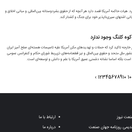
: هیات حاکمه آمریکا قصد دارد هر آنچه که از حقوق بشردوستانه بین‌المللی و مبانی اخلاق و
انی اشتهای سیری‌ناپذیر خود برای جنگ و کشتار کند.
وه کلنگ وجود ندارد
خارجه تاکید کرد که حملات و تهدیدهای مکرر آمریکا علیه تاسیسات هسته‌ای صلح آمیز ایران
منشور ملل متحد و حقوق بین‌الملل و نیز قطعنامه‌های ذی‌ربط شورای حکام و کنفرانس عمومی
است بلکه اساسا نشانه دشمنی عمیق آمریکا با علم و دانش و توسعه‌ای است.
›
1
2
3
4
5
6
7
8
9
10
عت نیوز
ارتباط با ما
یمی روزنامه جهان صنعت
درباره ما