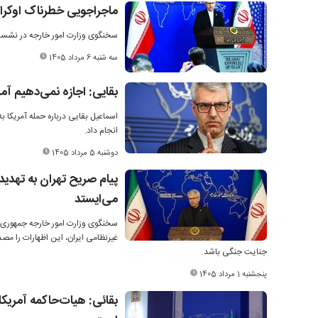
ماجراجویی خطرناک اوکرای
سخنگوی وزارت امور خارجه در نشست 
سه شنبه 6 مرداد 1405
بقایی: اجازه نمی‌دهیم آم
اسماعیل بقایی درباره حمله آمریکا ب
انجام داد.
دوشنبه 5 مرداد 1405
پیام صریح تهران به تهدید 
می‌ایستد
سخنگوی وزارت امور خارجه جمهوری ا
غیرنظامی ایران، این اظهارات را م
جنایت جنگی باشد.
پنجشنبه 1 مرداد 1405
بقائی: هیات‌حاکمه آمریکا