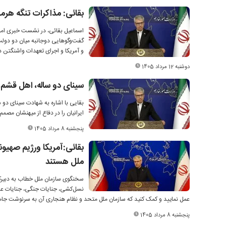
بقائی: مذاکرات تنگه هرمز
گفت‌وگوهایی دوجانبه میان دو دولت
و آمریکا و اجرای تعهدات واشنگتن 
دوشنبه 12 مرداد 1405
سینای دو ساله، اهل قشم،
بقایی با اشاره به شهادت سینای دو س
ایرانیان را در دفاع از میهنشان مصمم‌
پنجشنبه 8 مرداد 1405
ملل هستند
سخنگوی سازمان ملل خطاب به دبیرکل 
نسل‌کشی، جنایات جنگی، جنایات علیه
عمل نمایید و کمک کنید که سازمان ملل متحد و نظام هنجاری آن به سرنوشت جامعه ملل (League of Nations) 
پنجشنبه 8 مرداد 1405