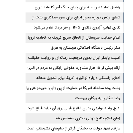
داده است
راه‌حل نماینده روسیه برای پایان جنگ آمریکا علیه ایران
ادعای ونس درباره مجوز ایران برای عبور حداکثری نفت از
تنگه هرمز
نتایج نهایی آزمون دکتری ۱۴۰۵ اواخر مرداد اعلام می‌شود
اعلام حمایت صربستان از الحاق سریع کی‌یف به اتحادیه اروپا
سفر رئیس دستگاه اطلاعاتی عربستان به عراق
امنیت پایدار ایران بدون مرجعیت رسانه‌ای و روایت حقیقت
ممکن نیست
ارائه بیش از ۱۵ هزار مشاوره حقوقی رایگان به مردم در البرز؛
هشدار به فعالیت وکیل بلاگرها
ادعای زلنسکی درباره توافق با آمریکا برای تحویل ماهانه
موشک‌های رهگیر
پشت‌پرده مداخله آمریکا در حمایت از یِن ژاپن؛ خیرخواهی یا
خودخواهی؟
رضا شکاری به پیکان پیوست
هیچ واحد تولیدی بدون اطلاع قبلی برق آن نیاید قطع شود
زمان اعلام نتایج نهایی دکتری مشخص شد
عارف: تعهد دولت به نخبگان فراتر از پیام‎‌های تشریفاتی است