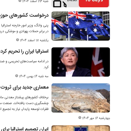
شنبه 23 اسفند 1404
درخواست کشورهای حوزه خل
پنی وانگ، وزیر امور خارجه استرال
در برابر حملات پهپادی و موشکی در
یکشنبه 17 اسفند 1404
استرالیا ایران را تحریم کرد؛ فهرس
کرد.
سه شنبه 14 بهمن 1404
معماری جدید برای ثروت‌
برخلاف کشورهای پیشتاز معدنی مانند
چشمگیری دست یافته‌اند، صنعت معد
فقرات توسعه پایدار، نیاز به تجمیع
چهارشنبه 16 مهر 1404
ایران تصمیم استرالیا برای