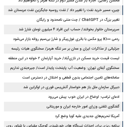
محسن رضایی: اجازه باز شدن مسیر دوم در تنگه هرمز را نخواهیم داد
چین، مسیر خرید نفت را تغییر داد / نفت روسیه جایگزین نفت عربستان شد
تغییر بزرگ در ChatGPT / چت متنی نامحدود و رایگان
سرپرستان خانوار بخوانند/ حساب این افراد ۴ میلیون تومان شارژ شد
ردمی K100 پرو مکس با باتری غول‌پیکر و شارژ بی‌سیم روانه بازار می‌شود
جزئیاتی از مذاکرات ایران و عمان بر سر تنگه هرمز/ سخنگوی هیات رئیسه
لیست قیمت خرید مسکن در نازی‌آباد/ خرید آپارتمان ۲ خوابه در این منطقه
مجلس: بیانیه‌ای شامل تصحیح مسیر تردد دریایی در تنگه، در آستانه نهایی شدن
است
چقدر سرمایه نیاز دارد؟ + جدول مردادماه ۱۴۰۵
سخنگوی آبفای تهران: وضعیت آب پایتخت پایدار است/ جیره‌بندی نداریم
سامانه‌های تامین اجتماعی بدون قطعی و اختلال در دسترس است
دبیرکل سازمان ملل باز هم خواستار آتش‌بس فوری در اوکراین شد
ادعای ترامپ: اوضاع در ایران خوب پیش می‌رود
گفتگوی تلفنی وزرای امور خارجه ایران و موریتانی
آمریکا تحریم‌های جدیدی علیه کوبا وضع کرد
برنامه ریزی برای احداث نیروگاه های خورشیدی کوچک مقیاس یا شناور روی