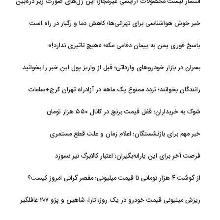
انتشار لیست محصولات آرایشی غیرمجاز؛ این ژل‌های صورت زیر ذره‌بین
خبر خوش هواشناسی برای تهرانی‌ها؛ کاهش دما و رگبار در راه است
پاسخ فوری یمن به پیمان دفاعی مکه؛ «هیچ تاثیری ندارد!»
بحران در بازار خودروهای وارداتی؛ قبل از واریز پول این خبر را بخوانید
رانندگان بخوانند؛ تردد ممنوع یک ماهه در آزادراه تهران کرج+ساعات
شوک به خریداران؛ قفل قیمت برنج در کانال ۵۵۰ هزار تومان
خبر مهم برای بازنشستگان؛ اعلام زمان و علت قطع مستمری
فرصت آخر برای این یارانه‌بگیران؛ اعتبار کالابرگ تیر نسوزد
از گوشت ۴ هزار تومانی تا قیمت میلیونی؛ مقصر گرانی امروز کیست؟
ریزش میلیونی قیمت خودرو در یک روز؛ تارا، شاهین و پژو ۲۰۷ غافلگیر
کردند