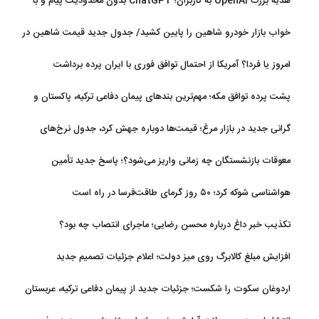
هدیه بزرگ OpenAI به کاربران؛ ChatGPT بدون محدودیت پیام و با
مدل جدید می‌آید
خواب بازار خودرو شاهین را پایین کشید/ جدول جدید قیمت شاهین در
مرداد
امروز یا فردا؟ آمریکا از احتمال توافق فوری با ایران پرده برداشت
پشت پرده توافق مکه؛ مهم‌ترین بندهای پیمان دفاعی ترکیه، پاکستان و
عربستان
گرانی جدید در بازار مرغ؛ قیمت‌ها دوباره جهش کرد، جدول نرخ‌های
جدید
معوقات بازنشستگان چه زمانی واریز می‌شود؟؛ پاسخ جدید تأمین
اجتماعی
هواشناسی شوکه کرد؛ ۵۰ روز گرمای طاقت‌فرسا در راه است
تکذیب خبر داغ درباره محسن رضایی؛ ماجرای انتصاب چه بود؟
افزایش مبلغ کالابرگ روی میز دولت؛ اعلام جزئیات تصمیم جدید
اردوغان سکوت را شکست؛ جزئیات جدید از پیمان دفاعی ترکیه، عربستان
و پاکستان