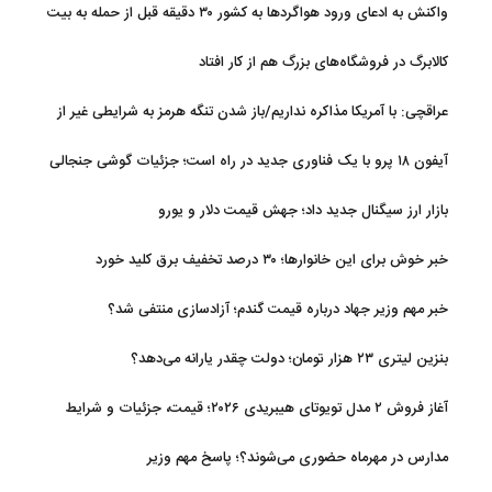
واکنش به ادعای ورود هواگردها به کشور ۳۰ دقیقه قبل از حمله به بیت
رهبری
کالابرگ در فروشگاه‌های بزرگ هم از کار افتاد
عراقچی: با آمریکا مذاکره نداریم/باز شدن تنگه هرمز به شرایطی غیر از
تفاهم با عمان مرتبط است
آیفون ۱۸ پرو با یک فناوری جدید در راه است؛ جزئیات گوشی جنجالی
اپل
بازار ارز سیگنال جدید داد؛ جهش قیمت دلار و یورو
خبر خوش برای این خانوارها؛ ۳۰ درصد تخفیف برق کلید خورد
خبر مهم وزیر جهاد درباره قیمت گندم؛ آزادسازی منتفی شد؟
بنزین لیتری ۲۳ هزار تومان؛ دولت چقدر یارانه می‌دهد؟
آغاز فروش ۲ مدل تویوتای هیبریدی ۲۰۲۶؛ قیمت، جزئیات و شرایط
مدارس در مهرماه حضوری می‌شوند؟؛ پاسخ مهم وزیر