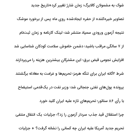
شوک به مشمولان کالابرگ؛ زمان شارژ تغییر کرد+تاریخ جدید
تصاویر خیره‌کننده از حفره ایجادشده روی ماه پس از برخورد موشک
فالکون ۹
نتیجه آزمون ورودی سمپاد منتشر شد؛ لینک کارنامه و زمان ثبت‌نام
از ۷ سالگی مراقب باشید؛ دشمن خاموش سلامت کودکان شناسایی شد
افزایش نجومی قبض برق؛ این مشترکان بیشترین هزینه را می‌پردازند
شرط ۲گانه ایران برای تنگه هرمز؛ تحریم‌ها و غرامت به معادله برگشتند
پرونده پول‌های نفتی جنجالی شد؛ وزیر نفت در یک‌قدمی استیضاح
با رأی ۸۶ سناتور؛ تحریم‌های تازه علیه ایران کلید خورد
چرا استقلال قید جذب سردار آزمون را زد؟؛ جزئیات یک انتقال منتفی
تحریم جدید آمریکا علیه ایران چه کسانی را نشانه گرفت؟ + جزئیات