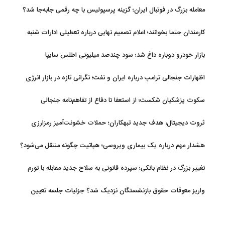
معامله بزرگ در فوتبال ایران؛ گزینه پرسپولیس با چه رقمی جابه‌جا شد؟
کارمندان حتما بخوانند؛ اعلام تصمیم نهایی درباره تعطیلی ادارات شنبه
بازار خودرو دوباره داغ شد؛ سود چندصد میلیونی اطلس سایپا
اظهارات جنجالی ترامپ درباره ایران و نفت؛ نگرانی تازه در بازار انرژی
سکوت پزشکیان شکست؛ از استعفا تا دفاع از تفاهم‌نامه جنجالی
ثروت دیجیتال، هدف جدید تبهکاران؛ حملات خشونت‌آمیز رمزارزی
افزایش یافت
هشدار مهم درباره یک بیماری ویروسی؛ هپاتیت چگونه منتقل می‌شود؟
تغییر بزرگ در نظام بانکی؛ سپرده قانونی به سلاح جدید مقابله با تورم
تبدیل شد
واریز معوقات حقوق بازنشستگان نزدیک شد؟ جزئیات جلسه تعیین
تکلیف مطالبات