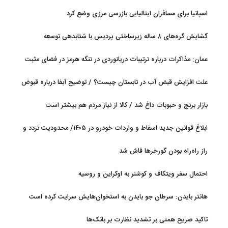
اسپانیا برای مسافران ایتالیایی بازرسی مرزی وضع کرد
گشایش گره‌های ۸ ساله زیرساختی پردیس با شتابدهی توسعه
عمان: مذاکرات درباره ترتیبات دریانوردی در تنگه هرمز در فضای مثبت
جریان دارد
علت افزایش قبض آب در تابستان چیست؟ / توضیح آبفا درباره قبوض
آب
بازار برنج و حبوبات داغ شد / کالا از نیاز مردم هم بیشتر است
ابلاغ قوانین جدید اسقاط و واردات خودرو در ۱۴۰۵/ محدودیت تردد و
سوخت‌رسانی به فرسوده‌ها
راز راه‌راه بودن گورخرها فاش شد
احتمال سفر ویتکاف و کوشنر به اوکراین و روسیه
هانتر بایدن: سرطان جو بایدن به استخوان‌هایش سرایت کرده است
تاکید صریح همتی بر تشدید نظارت بر بانک‌ها