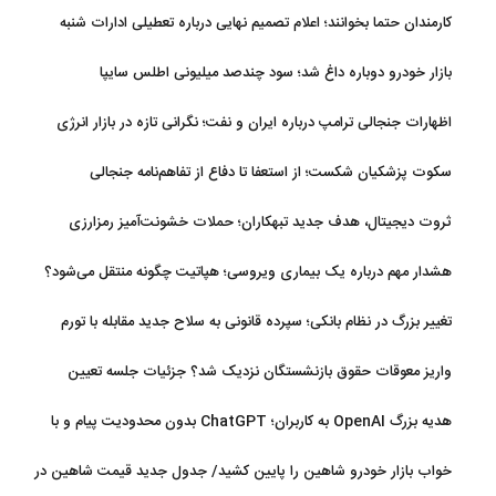
کارمندان حتما بخوانند؛ اعلام تصمیم نهایی درباره تعطیلی ادارات شنبه
بازار خودرو دوباره داغ شد؛ سود چندصد میلیونی اطلس سایپا
اظهارات جنجالی ترامپ درباره ایران و نفت؛ نگرانی تازه در بازار انرژی
سکوت پزشکیان شکست؛ از استعفا تا دفاع از تفاهم‌نامه جنجالی
ثروت دیجیتال، هدف جدید تبهکاران؛ حملات خشونت‌آمیز رمزارزی
افزایش یافت
هشدار مهم درباره یک بیماری ویروسی؛ هپاتیت چگونه منتقل می‌شود؟
تغییر بزرگ در نظام بانکی؛ سپرده قانونی به سلاح جدید مقابله با تورم
تبدیل شد
واریز معوقات حقوق بازنشستگان نزدیک شد؟ جزئیات جلسه تعیین
تکلیف مطالبات
هدیه بزرگ OpenAI به کاربران؛ ChatGPT بدون محدودیت پیام و با
مدل جدید می‌آید
خواب بازار خودرو شاهین را پایین کشید/ جدول جدید قیمت شاهین در