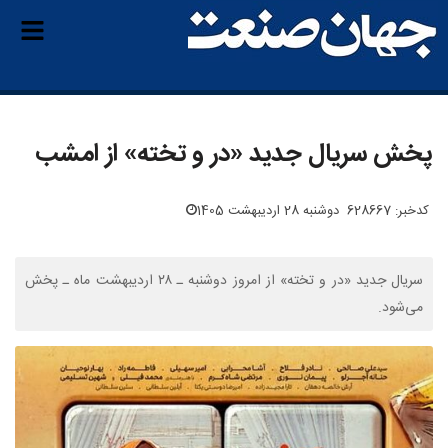
پخش سریال جدید «در و تخته» از امشب
کدخبر: 628667
دوشنبه 28 اردیبهشت 1405
سریال جدید «در و تخته» از امروز دوشنبه ـ ۲۸ اردیبهشت‌ ماه ـ پخش
می‌شود.