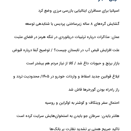
اسپانیا برای مسافران ایتالیایی بازرسی مرزی وضع کرد
گشایش گره‌های ۸ ساله زیرساختی پردیس با شتابدهی توسعه
عمان: مذاکرات درباره ترتیبات دریانوردی در تنگه هرمز در فضای مثبت
جریان دارد
علت افزایش قبض آب در تابستان چیست؟ / توضیح آبفا درباره قبوض
آب
بازار برنج و حبوبات داغ شد / کالا از نیاز مردم هم بیشتر است
ابلاغ قوانین جدید اسقاط و واردات خودرو در ۱۴۰۵/ محدودیت تردد و
سوخت‌رسانی به فرسوده‌ها
راز راه‌راه بودن گورخرها فاش شد
احتمال سفر ویتکاف و کوشنر به اوکراین و روسیه
هانتر بایدن: سرطان جو بایدن به استخوان‌هایش سرایت کرده است
تاکید صریح همتی بر تشدید نظارت بر بانک‌ها