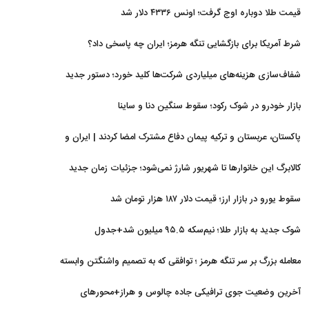
قیمت طلا دوباره اوج گرفت؛ اونس ۴۳۳۶ دلار شد
شرط آمریکا برای بازگشایی تنگه هرمز؛ ایران چه پاسخی داد؟
شفاف‌سازی هزینه‌های میلیاردی شرکت‌ها کلید خورد؛ دستور جدید
سازمان بورس
بازار خودرو در شوک رکود؛ سقوط سنگین دنا و ساینا
پاکستان، عربستان و ترکیه پیمان دفاع مشترک امضا کردند | ایران و
اسرائیل در سایه پیمان جدید منطقه‌ای
کالابرگ این خانوارها تا شهریور شارژ نمی‌شود؛ جزئیات زمان جدید
سقوط یورو در بازار ارز؛ قیمت دلار ۱۸۷ هزار تومان شد
شوک جدید به بازار طلا؛ نیم‌سکه ۹۵.۵ میلیون شد+جدول
معامله بزرگ بر سر تنگه هرمز ؛ توافقی که به تصمیم واشنگتن وابسته
است
آخرین وضعیت جوی ترافیکی جاده چالوس و هراز+محورهای