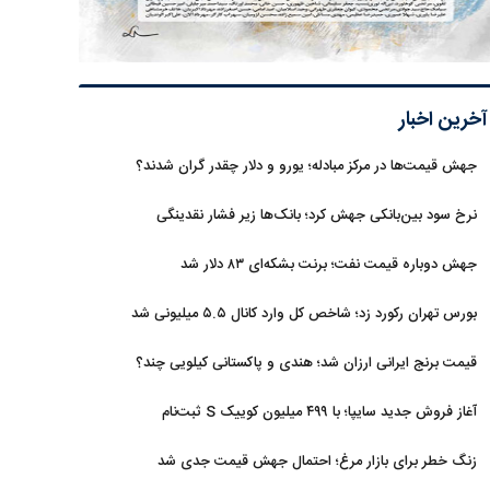
آخرین اخبار
جهش قیمت‌ها در مرکز مبادله؛ یورو و دلار چقدر گران شدند؟
نرخ سود بین‌بانکی جهش کرد؛ بانک‌ها زیر فشار نقدینگی
جهش دوباره قیمت نفت؛ برنت بشکه‌ای ۸۳ دلار شد
بورس تهران رکورد زد؛ شاخص کل وارد کانال ۵.۵ میلیونی شد
قیمت برنج ایرانی ارزان شد؛ هندی و پاکستانی کیلویی چند؟
آغاز فروش جدید سایپا؛ با ۴۹۹ میلیون کوییک S ثبت‌نام
کنید+جزئیات
زنگ خطر برای بازار مرغ؛ احتمال جهش قیمت جدی شد