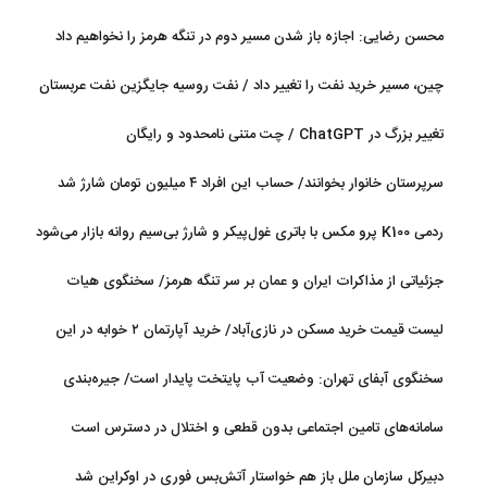
محسن رضایی: اجازه باز شدن مسیر دوم در تنگه هرمز را نخواهیم داد
چین، مسیر خرید نفت را تغییر داد / نفت روسیه جایگزین نفت عربستان
شد
تغییر بزرگ در ChatGPT / چت متنی نامحدود و رایگان
سرپرستان خانوار بخوانند/ حساب این افراد ۴ میلیون تومان شارژ شد
ردمی K100 پرو مکس با باتری غول‌پیکر و شارژ بی‌سیم روانه بازار می‌شود
جزئیاتی از مذاکرات ایران و عمان بر سر تنگه هرمز/ سخنگوی هیات
رئیسه مجلس: بیانیه‌ای شامل تصحیح مسیر تردد دریایی در تنگه، در
لیست قیمت خرید مسکن در نازی‌آباد/ خرید آپارتمان ۲ خوابه در این
آستانه نهایی شدن است
منطقه چقدر سرمایه نیاز دارد؟ + جدول مردادماه ۱۴۰۵
سخنگوی آبفای تهران: وضعیت آب پایتخت پایدار است/ جیره‌بندی
نداریم
سامانه‌های تامین اجتماعی بدون قطعی و اختلال در دسترس است
دبیرکل سازمان ملل باز هم خواستار آتش‌بس فوری در اوکراین شد