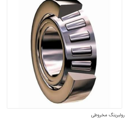
رولبرینگ مخروطی