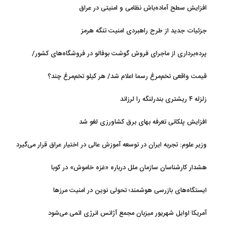
روی آب در مازندران
افزایش سطح آماده‌باش نظامی و امنیتی در عراق
جزئیات جدید از طرح راهبردی امنیت تنگه هرمز
پرده‌برداری از ماجرای فروش گوشت بوفالو در فروشگاه‌های کشور/
گوشت بوفالو از کجا وارد می‌شود؟/ هر کیلو بوفالو با چه قیمتی به فروش
قیمت واقعی تخم‌مرغ رسما اعلام شد/ هر کیلو تخم‌مرغ چند؟
می‌رود؟
زلزله ۴ ریشتری بندرلنگه را لرزاند
افزایش پلکانی تعرفه بهای برق کشاورزی لغو شد
وزیر علوم: تجربه ایران در توسعه آموزش عالی در اختیار عراق قرار می‌گیرد
هشدار کارشناسان سازمان ملل درباره «غزه‌ خاموش» در کوبا
ایستگاه‌های بازرسی هوشمند؛ تحولی نوین در امنیت مرزها
آمریکا اوایل شهریور میزبان مجمع آژانس انرژی اتمی می‌شود