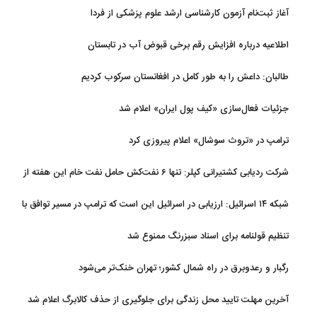
آغاز ثبت‌نام‌ آزمون کارشناسی ارشد علوم پزشکی از فردا
اطلاعیه درباره افزایش رقم برخی قبوض آب در تابستان
طالبان: داعش را به طور کامل در افغانستان سرکوب کردیم
جزئیات فعال‌سازی «کیف پول ایران» اعلام شد
ترامپ در «تروث سوشال» اعلام پیروزی کرد
شرکت ردیابی کشتیرانی کپلر: تنها ۶ نفت‌کش حامل نفت خام این هفته از
تنگه هرمز خارج شدند
شبکه ۱۴ اسرائیل: ارزیابی در اسرائیل این است که ترامپ در مسیر توافق با
ایران قرار دارد
تنظیم قولنامه برای اسناد سبزرنگ ممنوع شد
رگبار و رعدوبرق در راه شمال کشور؛ تهران خنک‌تر می‌شود
آخرین مهلت تایید محل زندگی برای جلوگیری از حذف کالابرگ اعلام شد