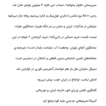
سرپرستان خانوار بخوانند/ حساب این افراد ۴ میلیون تومان شارژ شد
ردمی K100 پرو مکس با باتری غول‌پیکر و شارژ بی‌سیم روانه بازار می‌شود
جزئیاتی از مذاکرات ایران و عمان بر سر تنگه هرمز/ سخنگوی هیات
رئیسه مجلس: بیانیه‌ای شامل تصحیح مسیر تردد دریایی در تنگه، در
لیست قیمت خرید مسکن در نازی‌آباد/ خرید آپارتمان ۲ خوابه در این
آستانه نهایی شدن است
منطقه چقدر سرمایه نیاز دارد؟ + جدول مردادماه ۱۴۰۵
سخنگوی آبفای تهران: وضعیت آب پایتخت پایدار است/ جیره‌بندی
نداریم
سامانه‌های تامین اجتماعی بدون قطعی و اختلال در دسترس است
دبیرکل سازمان ملل باز هم خواستار آتش‌بس فوری در اوکراین شد
ادعای ترامپ: اوضاع در ایران خوب پیش می‌رود
گفتگوی تلفنی وزرای امور خارجه ایران و موریتانی
آمریکا تحریم‌های جدیدی علیه کوبا وضع کرد