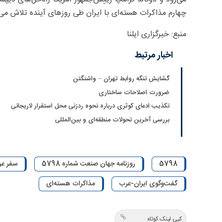
چهارم مذاکرات هسته‌ای با ایران طی روزهای آینده تلاش می‌
منبع: خبرگزاری ایلنا
اخبار مرتبط
گشایش تنگه روابط تهران – واشنگتن
ضرورت اصلاحات ساختاری
تکذیب ادعای کوثری درباره نحوه ردزنی محل استقرار لاریجانی
بررسی آخرین تحولات منطقه‌ای و بین‌المللی
5798
روزنامه جهان صنعت شماره 5798
سفر عر
گفت‌وگوی ایران-عرب
مذاکرات هسته‌ای
کپی لینک کوتاه