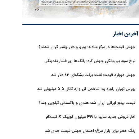
آخرین اخبار
جهش قیمت‌ها در مرکز مبادله؛ یورو و دلار چقدر گران شدند؟
نرخ سود بین‌بانکی جهش کرد؛ بانک‌ها زیر فشار نقدینگی
جهش دوباره قیمت نفت؛ برنت بشکه‌ای ۸۳ دلار شد
بورس تهران رکورد زد؛ شاخص کل وارد کانال ۵.۵ میلیونی شد
قیمت برنج ایرانی ارزان شد؛ هندی و پاکستانی کیلویی چند؟
آغاز فروش جدید سایپا؛ با ۴۹۹ میلیون کوییک S ثبت‌نام
کنید+جزئیات
زنگ خطر برای بازار مرغ؛ احتمال جهش قیمت جدی شد