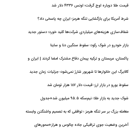
قیمت طلا دوباره اوج گرفت؛ اونس ۴۳۳۶ دلار شد
شرط آمریکا برای بازگشایی تنگه هرمز؛ ایران چه پاسخی داد؟
شفاف‌سازی هزینه‌های میلیاردی شرکت‌ها کلید خورد؛ دستور جدید
سازمان بورس
بازار خودرو در شوک رکود؛ سقوط سنگین دنا و ساینا
پاکستان، عربستان و ترکیه پیمان دفاع مشترک امضا کردند | ایران و
اسرائیل در سایه پیمان جدید منطقه‌ای
کالابرگ این خانوارها تا شهریور شارژ نمی‌شود؛ جزئیات زمان جدید
سقوط یورو در بازار ارز؛ قیمت دلار ۱۸۷ هزار تومان شد
شوک جدید به بازار طلا؛ نیم‌سکه ۹۵.۵ میلیون شد+جدول
معامله بزرگ بر سر تنگه هرمز ؛ توافقی که به تصمیم واشنگتن وابسته
است
آخرین وضعیت جوی ترافیکی جاده چالوس و هراز+محورهای