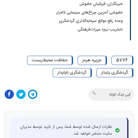
خبرنگاران؛ قربانیان خاموش
خاموشی آخرین چراغ‌های سینمایی لاله‌زار
وعده رفع موانع سرمایه‌گذاری گردشگری
«تخریب نرم» میراث‌فرهنگی
5776
جزیره هرمز
حفاظت محیط‌زیست
گردشگری پایدار
گردشگری ناپایدار
کپی لینک کوتاه
نظرات ارسال شده توسط شما، پس از تایید توسط مدیران
سایت منتشر خواهد شد.