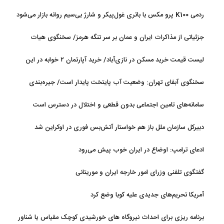
ردمی K100 پرو مکس با باتری غول‌پیکر و شارژ بی‌سیم روانه بازار می‌شود
جزئیاتی از مذاکرات ایران و عمان بر سر تنگه هرمز/ سخنگوی هیات
رئیسه مجلس: بیانیه‌ای شامل تصحیح مسیر تردد دریایی در تنگه، در
لیست قیمت خرید مسکن در نازی‌آباد/ خرید آپارتمان ۲ خوابه در این
آستانه نهایی شدن است
منطقه چقدر سرمایه نیاز دارد؟ + جدول مردادماه ۱۴۰۵
سخنگوی آبفای تهران: وضعیت آب پایتخت پایدار است/ جیره‌بندی
نداریم
سامانه‌های تامین اجتماعی بدون قطعی و اختلال در دسترس است
دبیرکل سازمان ملل باز هم خواستار آتش‌بس فوری در اوکراین شد
ادعای ترامپ: اوضاع در ایران خوب پیش می‌رود
گفتگوی تلفنی وزرای امور خارجه ایران و موریتانی
آمریکا تحریم‌های جدیدی علیه کوبا وضع کرد
برنامه ریزی برای احداث نیروگاه های خورشیدی کوچک مقیاس یا شناور