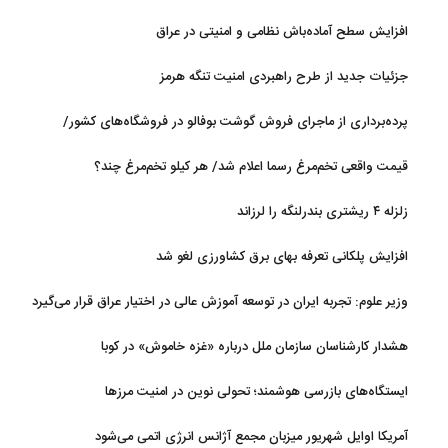
روی آب در مازندران
افزایش سطح آماده‌باش نظامی و امنیتی در عراق
جزئیات جدید از طرح راهبردی امنیت تنگه هرمز
پرده‌برداری از ماجرای فروش گوشت بوفالو در فروشگاه‌های کشور/
گوشت بوفالو از کجا وارد می‌شود؟/ هر کیلو بوفالو با چه قیمتی به فروش
قیمت واقعی تخم‌مرغ رسما اعلام شد/ هر کیلو تخم‌مرغ چند؟
می‌رود؟
زلزله ۴ ریشتری بندرلنگه را لرزاند
افزایش پلکانی تعرفه بهای برق کشاورزی لغو شد
وزیر علوم: تجربه ایران در توسعه آموزش عالی در اختیار عراق قرار می‌گیرد
هشدار کارشناسان سازمان ملل درباره «غزه‌ خاموش» در کوبا
ایستگاه‌های بازرسی هوشمند؛ تحولی نوین در امنیت مرزها
آمریکا اوایل شهریور میزبان مجمع آژانس انرژی اتمی می‌شود