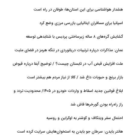
هشدار هواشناسی برای این استان‌ها؛ طوفان در راه است
اسپانیا برای مسافران ایتالیایی بازرسی مرزی وضع کرد
گشایش گره‌های ۸ ساله زیرساختی پردیس با شتابدهی توسعه
عمان: مذاکرات درباره ترتیبات دریانوردی در تنگه هرمز در فضای مثبت
جریان دارد
علت افزایش قبض آب در تابستان چیست؟ / توضیح آبفا درباره قبوض
آب
بازار برنج و حبوبات داغ شد / کالا از نیاز مردم هم بیشتر است
ابلاغ قوانین جدید اسقاط و واردات خودرو در ۱۴۰۵/ محدودیت تردد و
سوخت‌رسانی به فرسوده‌ها
راز راه‌راه بودن گورخرها فاش شد
احتمال سفر ویتکاف و کوشنر به اوکراین و روسیه
هانتر بایدن: سرطان جو بایدن به استخوان‌هایش سرایت کرده است