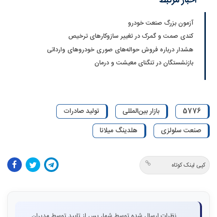
اخبار مرتبط
آزمون بزرگ صنعت خودرو
کندی صمت و گمرک در تغییر سازوکارهای ترخیص
هشدار درباره فروش حواله‌های صوری خودروهای وارداتی
بازنشستگان در تنگنای معیشت و درمان
5776
بازار بین‌المللی
تولید صادرات
صنعت سلولزی
هلدینگ میلانا
کپی لینک کوتاه
نظرات ارسال شده توسط شما، پس از تایید توسط مدیران