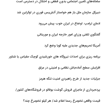
سامانه‌های تامین اجتماعی بدون قطعی و اختلال در دسترس است
دبیرکل سازمان ملل باز هم خواستار آتش‌بس فوری در اوکراین شد
ادعای ترامپ: اوضاع در ایران خوب پیش می‌رود
گفتگوی تلفنی وزرای امور خارجه ایران و موریتانی
آمریکا تحریم‌های جدیدی علیه کوبا وضع کرد
برنامه ریزی برای احداث نیروگاه های خورشیدی کوچک مقیاس یا شناور
روی آب در مازندران
افزایش سطح آماده‌باش نظامی و امنیتی در عراق
جزئیات جدید از طرح راهبردی امنیت تنگه هرمز
پرده‌برداری از ماجرای فروش گوشت بوفالو در فروشگاه‌های کشور/
گوشت بوفالو از کجا وارد می‌شود؟/ هر کیلو بوفالو با چه قیمتی به فروش
قیمت واقعی تخم‌مرغ رسما اعلام شد/ هر کیلو تخم‌مرغ چند؟
می‌رود؟