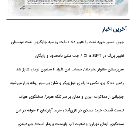
آخرین اخبار
چین، مسیر خرید نفت را تغییر داد / نفت روسیه جایگزین نفت عربستان
شد
تغییر بزرگ در ChatGPT / چت متنی نامحدود و رایگان
سرپرستان خانوار بخوانند/ حساب این افراد ۴ میلیون تومان شارژ شد
ردمی K100 پرو مکس با باتری غول‌پیکر و شارژ بی‌سیم روانه بازار می‌شود
جزئیاتی از مذاکرات ایران و عمان بر سر تنگه هرمز/ سخنگوی هیات
رئیسه مجلس: بیانیه‌ای شامل تصحیح مسیر تردد دریایی در تنگه، در
لیست قیمت خرید مسکن در نازی‌آباد/ خرید آپارتمان ۲ خوابه در این
آستانه نهایی شدن است
منطقه چقدر سرمایه نیاز دارد؟ + جدول مردادماه ۱۴۰۵
سخنگوی آبفای تهران: وضعیت آب پایتخت پایدار است/ جیره‌بندی
نداریم