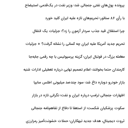
برگشتند
پرونده پول‌های نفتی جنجالی شد؛ وزیر نفت در یک‌قدمی استیضاح
با رأی ۸۶ سناتور؛ تحریم‌های تازه علیه ایران کلید خورد
چرا استقلال قید جذب سردار آزمون را زد؟؛ جزئیات یک انتقال
منتفی
تحریم جدید آمریکا علیه ایران چه کسانی را نشانه گرفت؟ + جزئیات
معامله بزرگ در فوتبال ایران؛ گزینه پرسپولیس با چه رقمی جابه‌جا
شد؟
کارمندان حتما بخوانند؛ اعلام تصمیم نهایی درباره تعطیلی ادارات شنبه
بازار خودرو دوباره داغ شد؛ سود چندصد میلیونی اطلس سایپا
اظهارات جنجالی ترامپ درباره ایران و نفت؛ نگرانی تازه در بازار
انرژی
سکوت پزشکیان شکست؛ از استعفا تا دفاع از تفاهم‌نامه جنجالی
ثروت دیجیتال، هدف جدید تبهکاران؛ حملات خشونت‌آمیز رمزارزی