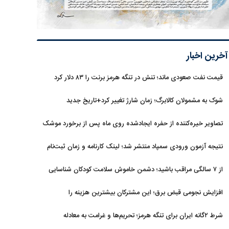
آخرین اخبار
قیمت نفت صعودی ماند؛ تنش در تنگه هرمز برنت را ۸۳ دلار کرد
شوک به مشمولان کالابرگ؛ زمان شارژ تغییر کرد+تاریخ جدید
تصاویر خیره‌کننده از حفره ایجادشده روی ماه پس از برخورد موشک
فالکون ۹
نتیجه آزمون ورودی سمپاد منتشر شد؛ لینک کارنامه و زمان ثبت‌نام
از ۷ سالگی مراقب باشید؛ دشمن خاموش سلامت کودکان شناسایی
شد
افزایش نجومی قبض برق؛ این مشترکان بیشترین هزینه را
می‌پردازند
شرط ۲گانه ایران برای تنگه هرمز؛ تحریم‌ها و غرامت به معادله