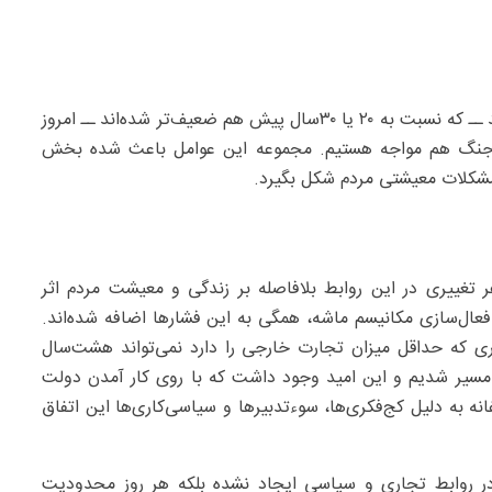
وی افزود: حال تصور کنید علاوه بر این، ساختارهای ناکارآمد ــ که نسبت به ۲۰ یا ۳۰‌سال پیش هم ضعیف‌تر شده‌اند ــ امروز
ه جنگ هم مواجه هستیم. مجموعه این عوامل باعث شده بخش
 مشکلات معیشتی مردم شکل بگیرد.
تغییری در این روابط بلافاصله بر زندگی و معیشت مردم اثر
 فعال‌سازی مکانیسم ماشه، همگی به این فشارها اضافه شده‌اند.
وری که حداقل میزان تجارت خارجی را دارد نمی‌تواند هشت‌سال
اوم را تحمل کند. ما از سال‌۹۷ وارد این مسیر شدیم و این امید وجود داشت که با روی کار آمدن دولت
نه به دلیل کج‌فکری‌ها، سوءتدبیرها و سیاسی‌کاری‌ها این اتفاق
در روابط تجاری و سیاسی ایجاد نشده بلکه هر روز محدودیت