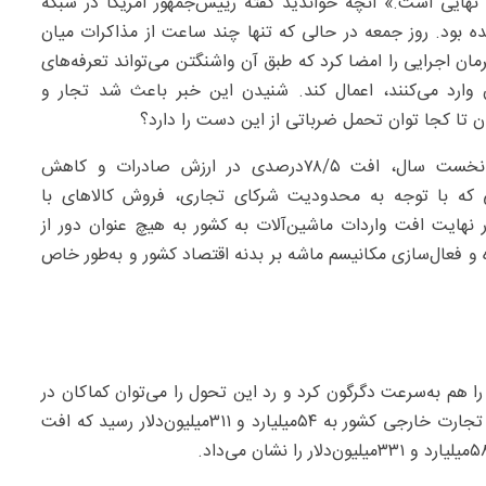
ی و نهایی است.» آنچه خواندید گفته رییس‌جمهور آمریکا در شبکه
بود. روز جمعه در حالی که تنها چند ساعت از مذاکرات میان
ان اجرایی‌ را امضا کرد که طبق آن واشنگتن می‌تواند تعرفه‌های
ن وارد می‌کنند، اعمال کند. شنیدن این خبر باعث شد تجار و
ان تا کجا توان تحمل ضرباتی از این دست را دارد؟
جدیدترین آمار گمرک از تجارت خارجی ایران در ۹ماه نخست سال، افت ۷۸/۵درصدی در ارزش صادرات و کاهش
وعی که با توجه به محدودیت شرکای تجاری، فروش کالاهای با
 نهایت افت واردات ماشین‌آلات به کشور به هیچ عنوان دور از
 نبود. از تمام این موارد مهم‌تر، ترکش‌های جنگ ۱۲روزه و فعال‌سازی مکانیسم ماشه بر بدنه اقتصاد کشور و به‌طور خاص
ود؛ اقتصاد را هم به‌سرعت دگرگون کرد و رد این تحول را می‌توان کماکان در
آمار تجارت خارجی دید. در شش‌ماهه نخست امسال حجم تجارت خارجی کشور به ۵۴‌میلیارد و ۳۱۱‌میلیون‌دلار رسید که افت