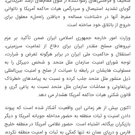
سخیف و فرافکنی‌های رسواکننده از سوی مقام‌های ارشد آمریکایی،
گویای تشدید استیصال و سردرگمی هیات حاکمه آمریکا و ناتوانی
مفرط آنها در «شناخت مساله» و «یافتن راه‌حل» معقول برای
خروج از باتلاق خود ساخته است.
وزارت امور خارجه جمهوری اسلامی ایران ضمن تأکید بر عزم
نیروهای مسلح مقتدر ایران برای دفاع از تمامیت سرزمینی،
استقلال و حاکمیت ملی ایران در برابر هرگونه تعرض و شرارت،
توجه شورای امنیت سازمان ملل متحد و شخص دبیرکل را به
مسئولیت هایشان در رابطه با صیانت از صلح و امنیت بین‌المللی
ذیل منشور ملل متحد جلب کرده و نسبت به پیامدهای خطرناک
بی‌تفاوتی و مماشات سازمان ملل متحد نسبت به یاغی گری و
قانون شکنی هیات حاکمه آمریکا هشدار می دهد.
اکنون بیش از هر زمانی این واقعیت آشکار شده است که پیوند
دادن امنیت و ثبات منطقه به حضور مداخله جویانه آمریکا و دیگر
بازیکران بیگانه، اشتباه است. حضور نظامی آمریکا در منطقه خلیج
فارس و دریای عمان نه تنها کمکی به ثبات و امنیت منطقه نکرده،