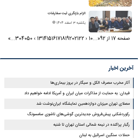
الزام بازنگری ثبت سفارشات
یکشنبه 3 اسفند 1404
صفحه 17 از 92
«
...
10
‹
22
21
20
19
18
17
16
15
14
13
›
50
40
30
...
»
آخرین اخبار
آثار مخرب مصرف الکل و سیگار در بروز بیماری‌ها
فیدان: به حمایت از مذاکرات میان ایران و آمریکا ادامه خواهیم داد
مصلای تهران میزبان دوازدهمین نمایشگاه ایران‌نوشت شد
رکوردشکنی پیش‌فروش جدیدترین گوشی‌های تاشوی سامسونگ
رگبار پراکنده در نیمه شمالی استان تهران تا شنبه
حملات سنگین اسرائیل به لبنان