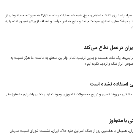
بنابر اطلاعیه شماره ۱۵ روابط عمومی سپاه پاسداران انقلاب اسلامی، موج هجدهم عملیات وعده صادق۳ به صورت حجم انبوهی از
پهپادهای انتحاری و رزمی شاهد ۱۳۶ و موشک‌های نقطه‌زن سوخت جامد و مایع به اجرا درآمد و اهداف از پیش تعیین شده را به
.
ران در عمل دفاع می‌کند
راینی‌ها یک ملت هستند و بدین ترتیب، تمام اوکراین متعلق به ماست. ما هرگز نسبت به
وص ابراز شک و تردید نکرده‌ایم.»
تی استفاده نشده است
 مشکلی در روند تامین و توزیع محصولات کشاورزی وجود ندارد و ذخایر راهبردی ما هنوز حتی
 با متجاوز
ان، همزمان با هفتمین روز از جنگ اسرائیل علیه خاک ایران، نشست شورای امنیت سازمان