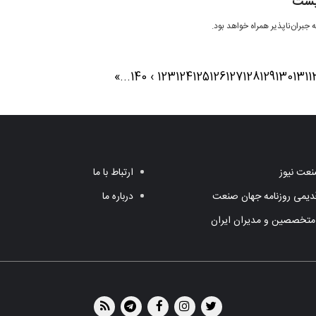
نیست
 جبران‌ناپذیر همراه خواهد بود.
»
...
140
›
123
124
125
126
127
128
129
130
131
1
عت نیوز
ارتباط با ما
یمی روزنامه جهان صنعت
درباره ما
متخصصین و مدیران ایران