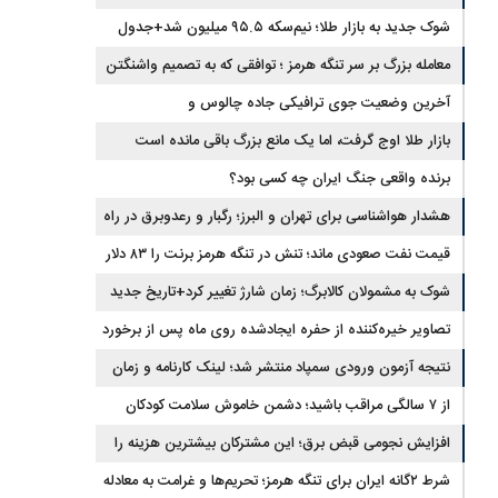
شوک جدید به بازار طلا؛ نیم‌سکه ۹۵.۵ میلیون شد+جدول
معامله بزرگ بر سر تنگه هرمز ؛ توافقی که به تصمیم واشنگتن
وابسته است
آخرین وضعیت جوی ترافیکی جاده چالوس و
هراز+محورهای مسدود
بازار طلا اوج گرفت، اما یک مانع بزرگ باقی مانده است
برنده واقعی جنگ ایران چه کسی بود؟
هشدار هواشناسی برای تهران و البرز؛ رگبار و رعدوبرق در راه
است
قیمت نفت صعودی ماند؛ تنش در تنگه هرمز برنت را ۸۳ دلار
کرد
شوک به مشمولان کالابرگ؛ زمان شارژ تغییر کرد+تاریخ جدید
تصاویر خیره‌کننده از حفره ایجادشده روی ماه پس از برخورد
موشک فالکون ۹
نتیجه آزمون ورودی سمپاد منتشر شد؛ لینک کارنامه و زمان
ثبت‌نام
از ۷ سالگی مراقب باشید؛ دشمن خاموش سلامت کودکان
شناسایی شد
افزایش نجومی قبض برق؛ این مشترکان بیشترین هزینه را
می‌پردازند
شرط ۲گانه ایران برای تنگه هرمز؛ تحریم‌ها و غرامت به معادله