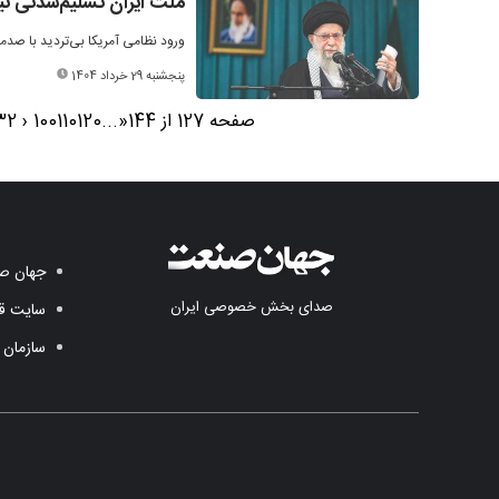
ملت ایران تسلیم‌شدنی 
ورود نظامی آمریکا بی‌تردید با صدمه
پنجشنبه 29 خرداد 1404
صفحه 127 از 144
«
...
120
110
100
‹
32
جهان صن
صدای بخش خصوصی ایران
سایت قد
سازمان 