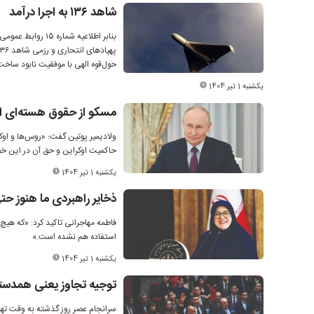
شاهد ۱۳۶ به اجرا درآمد
حول‌قوه الهی با موفقیت نابود ساخت
یکشنبه 1 تیر 1404
مسکو از حقوق هسته‌ای ای
ولادیمیر پوتین گفت: «روس‌ها و اوک
حاکمیت اوکراین و حق آن در این خص
یکشنبه 1 تیر 1404
ذخایر راهبردی ما هنوز ح
فاطمه مهاجرانی تاکید کرد: «که هیچ
استفاده هم نشده است.»
یکشنبه 1 تیر 1404
توجیه تجاوز یعنی همدستی
سرانجام عصر روز گذشته به وقت تهر