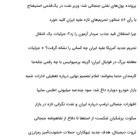
برگشتند
پرونده پول‌های نفتی جنجالی شد؛ وزیر نفت در یک‌قدمی استیضاح
با رأی ۸۶ سناتور؛ تحریم‌های تازه علیه ایران کلید خورد
چرا استقلال قید جذب سردار آزمون را زد؟؛ جزئیات یک انتقال
منتفی
تحریم جدید آمریکا علیه ایران چه کسانی را نشانه گرفت؟ + جزئیات
معامله بزرگ در فوتبال ایران؛ گزینه پرسپولیس با چه رقمی جابه‌جا
شد؟
کارمندان حتما بخوانند؛ اعلام تصمیم نهایی درباره تعطیلی ادارات شنبه
بازار خودرو دوباره داغ شد؛ سود چندصد میلیونی اطلس سایپا
اظهارات جنجالی ترامپ درباره ایران و نفت؛ نگرانی تازه در بازار
انرژی
سکوت پزشکیان شکست؛ از استعفا تا دفاع از تفاهم‌نامه جنجالی
ثروت دیجیتال، هدف جدید تبهکاران؛ حملات خشونت‌آمیز رمزارزی