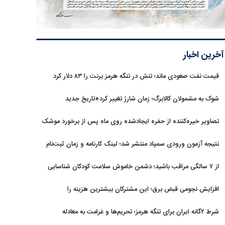
آخرین اخبار
قیمت نفت صعودی ماند؛ تنش در تنگه هرمز برنت را ۸۳ دلار کرد
شوک به مشمولان کالابرگ؛ زمان شارژ تغییر کرد+تاریخ جدید
تصاویر خیره‌کننده از حفره ایجادشده روی ماه پس از برخورد موشک
فالکون ۹
نتیجه آزمون ورودی سمپاد منتشر شد؛ لینک کارنامه و زمان ثبت‌نام
از ۷ سالگی مراقب باشید؛ دشمن خاموش سلامت کودکان شناسایی
شد
افزایش نجومی قبض برق؛ این مشترکان بیشترین هزینه را
می‌پردازند
شرط ۲گانه ایران برای تنگه هرمز؛ تحریم‌ها و غرامت به معادله