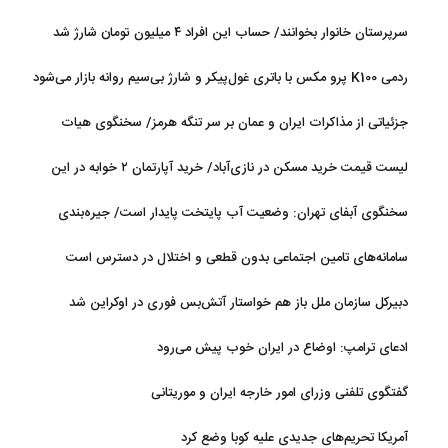
سرپرستان خانوار بخوانند/ حساب این افراد ۴ میلیون تومان شارژ شد
ردمی K100 پرو مکس با باتری غول‌پیکر و شارژ بی‌سیم روانه بازار می‌شود
جزئیاتی از مذاکرات ایران و عمان بر سر تنگه هرمز/ سخنگوی هیات
رئیسه مجلس: بیانیه‌ای شامل تصحیح مسیر تردد دریایی در تنگه، در
لیست قیمت خرید مسکن در نازی‌آباد/ خرید آپارتمان ۲ خوابه در این
آستانه نهایی شدن است
منطقه چقدر سرمایه نیاز دارد؟ + جدول مردادماه ۱۴۰۵
سخنگوی آبفای تهران: وضعیت آب پایتخت پایدار است/ جیره‌بندی
نداریم
سامانه‌های تامین اجتماعی بدون قطعی و اختلال در دسترس است
دبیرکل سازمان ملل باز هم خواستار آتش‌بس فوری در اوکراین شد
ادعای ترامپ: اوضاع در ایران خوب پیش می‌رود
گفتگوی تلفنی وزرای امور خارجه ایران و موریتانی
آمریکا تحریم‌های جدیدی علیه کوبا وضع کرد