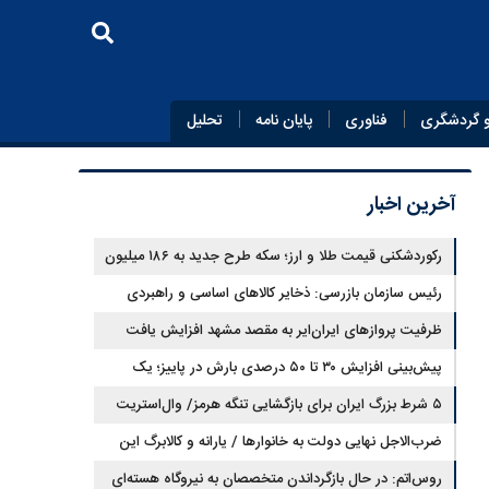
 گردشگری
فناوری
پایان‌ نامه
تحلیل
آخرین اخبار
رکوردشکنی قیمت طلا و ارز؛ سکه طرح جدید به ۱۸۶ میلیون
تومان رسید
رئیس سازمان بازرسی: ذخایر کالاهای اساسی و راهبردی
کشور باید تقویت شود
ظرفیت پروازهای ایران‌ایر به مقصد مشهد افزایش یافت
پیش‌بینی افزایش ۳۰ تا ۵۰ درصدی بارش در پاییز؛ یک
احتمال، نه قطعیت
۵ شرط بزرگ ایران برای بازگشایی تنگه هرمز/ وال‌استریت
ژورنال خبر داد
ضرب‌الاجل نهایی دولت به خانوارها / یارانه و کالابرگ این
افراد قطع می‌شود
روس‌اتم: در حال بازگرداندن متخصصان به نیروگاه هسته‌ای