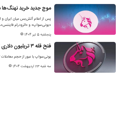
موج جدید خرید نهنگ‌ها 
پس از اعلام آتش‌بس میان ایران و اس
«یونی‌سواپ» و «ائرودرام فایننس»، ن
پنجشنبه 5 تیر 1404
فتح قله ۳ تریلیون دلاری توسط یونی‌سواپ
یونی‌سواپ با عبور از حجم معاملات ۳ تریلیون دلاری، به نخستین صرافی غیرمتمرکز با چنین رکوردی تبدیل شد.
سه شنبه 23 اردیبهشت 1404