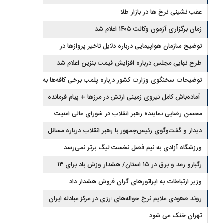
بوشهر هستیم
عقب نشینی نرخ ها در بازار طلا
زمان برگزاری آزمون وکالت ۱۴۰۵ اعلام شد
توضیح سازمان هواپیمایی درباره دلایل تاخیر پروازها در
روزهای اخیر
طرح نهایی مجلس درباره افزایش قیمت بنزین اعلام شد
توضیحات سخنگوی وزارت کشور درباره پلمب برخی کافه‌ها به
دلیل بی‌حجابی
آماده‌باش کامل نیروی زمینی ارتش در مرزها + پیام فرمانده
نیروی زمینی ارتش
محسن رضایی نماینده رهبر انقلاب در شورای عالی امنیت
ملی شد
دیدار و گفت‌وگوی رئیس‌جمهور با رهبر انقلاب درباره مسائل
اقتصادی و نظامی کشور
ورزشگاه آزادی به نیم فصل نخست لیگ برتر نمی‌رسد
رگبارو رعد و برق در ۱۵ استان/ هشدار وزش باد برای ۱۳
استان‌
وزیر ارتباطات به اپراتورهای گران فروش هشدار داد
روند صعودی ملایم نرخ حواله‌های ارزی در مرکز مبادله ایران
تهران خنک می شود