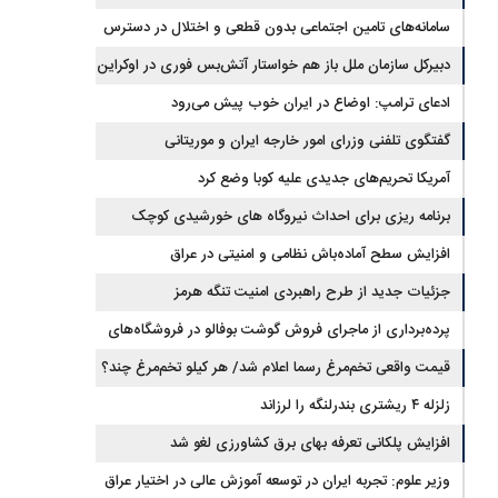
جیره‌بندی نداریم
سامانه‌های تامین اجتماعی بدون قطعی و اختلال در دسترس
است
دبیرکل سازمان ملل باز هم خواستار آتش‌بس فوری در اوکراین
شد
ادعای ترامپ: اوضاع در ایران خوب پیش می‌رود
گفتگوی تلفنی وزرای امور خارجه ایران و موریتانی
آمریکا تحریم‌های جدیدی علیه کوبا وضع کرد
برنامه ریزی برای احداث نیروگاه های خورشیدی کوچک
مقیاس یا شناور روی آب در مازندران
افزایش سطح آماده‌باش نظامی و امنیتی در عراق
جزئیات جدید از طرح راهبردی امنیت تنگه هرمز
پرده‌برداری از ماجرای فروش گوشت بوفالو در فروشگاه‌های
کشور/ گوشت بوفالو از کجا وارد می‌شود؟/ هر کیلو بوفالو با چه
قیمت واقعی تخم‌مرغ رسما اعلام شد/ هر کیلو تخم‌مرغ چند؟
زلزله ۴ ریشتری بندرلنگه را لرزاند
قیمتی به فروش می‌رود؟
افزایش پلکانی تعرفه بهای برق کشاورزی لغو شد
وزیر علوم: تجربه ایران در توسعه آموزش عالی در اختیار عراق