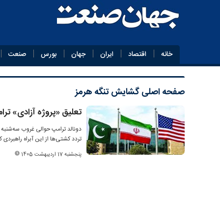
خانه
اقتصاد
ایران
جهان
بورس
صنعت
صفحه اصلی
گشایش تنگه هرمز
تعلیق «پروژه آزادی» ترا
تردد کشتی‌ها از این آبراه راهبردی ک
پنجشنبه 17 اردیبهشت 1405