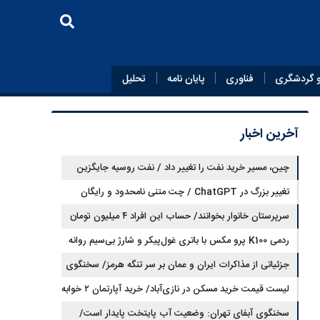
 گردشگری
فناوری
پایان‌ نامه
تحلیل
آخرین اخبار
چین، مسیر خرید نفت را تغییر داد / نفت روسیه جایگزین
تغییر بزرگ در ChatGPT / چت متنی نامحدود و رایگان
نفت عربستان شد
سرپرستان خانوار بخوانند/ حساب این افراد ۴ میلیون تومان
شارژ شد
ردمی K100 پرو مکس با باتری غول‌پیکر و شارژ بی‌سیم روانه
بازار می‌شود
جزئیاتی از مذاکرات ایران و عمان بر سر تنگه هرمز/ سخنگوی
هیات رئیسه مجلس: بیانیه‌ای شامل تصحیح مسیر تردد دریایی
لیست قیمت خرید مسکن در نازی‌آباد/ خرید آپارتمان ۲ خوابه
در تنگه، در آستانه نهایی شدن است
در این منطقه چقدر سرمایه نیاز دارد؟ + جدول مردادماه ۱۴۰۵
سخنگوی آبفای تهران: وضعیت آب پایتخت پایدار است/