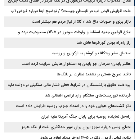
عمان: مذاکرات درباره ترتیبات دریانوردی در تنگه هرمز در فضای مثبت جریان
دارد
علت افزایش قبض آب در تابستان چیست؟ / توضیح آبفا درباره قبوض آب
بازار برنج و حبوبات داغ شد / کالا از نیاز مردم هم بیشتر است
ابلاغ قوانین جدید اسقاط و واردات خودرو در ۱۴۰۵/ محدودیت تردد و
سوخت‌رسانی به فرسوده‌ها
راز راه‌راه بودن گورخرها فاش شد
احتمال سفر ویتکاف و کوشنر به اوکراین و روسیه
هانتر بایدن: سرطان جو بایدن به استخوان‌هایش سرایت کرده است
تاکید صریح همتی بر تشدید نظارت بر بانک‌ها
پرداخت حقوق بازنشستگان در شرایط فعلی فشار مالی سنگینی بر دولت دارد
فرمانده تروریست‌های سنتکام وارد اراضی اشغالی شد
ناتو گشت‌های هوایی خود را در امتداد جنوب روسیه افزایش داده است
راه‌حل نماینده روسیه برای پایان جنگ آمریکا علیه ایران
ادعای ونس درباره مجوز ایران برای عبور حداکثری نفت از تنگه هرمز
نتایج نهایی آزمون دکتری ۱۴۰۵ اواخر مرداد اعلام می‌شود