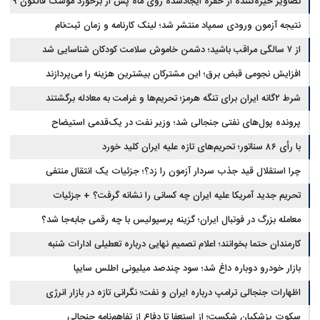
تصاویر خیره‌کننده از حفره ایجادشده روی ماه پس از برخورد موشک فالکون ۹
نتیجه آزمون ورودی سمپاد منتشر شد؛ لینک کارنامه و زمان ثبت‌نام
از ۷ سالگی مراقب باشید؛ دشمن خاموش سلامت کودکان شناسایی شد
افزایش نجومی قبض برق؛ این مشترکان بیشترین هزینه را می‌پردازند
شرط ۲گانه ایران برای تنگه هرمز؛ تحریم‌ها و غرامت به معادله برگشتند
پرونده پول‌های نفتی جنجالی شد؛ وزیر نفت در یک‌قدمی استیضاح
با رأی ۸۶ سناتور؛ تحریم‌های تازه علیه ایران کلید خورد
چرا استقلال قید جذب سردار آزمون را زد؟؛ جزئیات یک انتقال منتفی
تحریم جدید آمریکا علیه ایران چه کسانی را نشانه گرفت؟ + جزئیات
معامله بزرگ در فوتبال ایران؛ گزینه پرسپولیس با چه رقمی جابه‌جا شد؟
کارمندان حتما بخوانند؛ اعلام تصمیم نهایی درباره تعطیلی ادارات شنبه
بازار خودرو دوباره داغ شد؛ سود چندصد میلیونی اطلس سایپا
اظهارات جنجالی ترامپ درباره ایران و نفت؛ نگرانی تازه در بازار انرژی
سکوت پزشکیان شکست؛ از استعفا تا دفاع از تفاهم‌نامه جنجالی