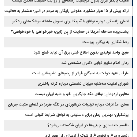
امنیت پایدار ایران بدون مرجعیت رسانه‌ای و روایت حقیقت ممکن نیست
ارائه بیش از ۱۵ هزار مشاوره حقوقی رایگان به مردم در البرز؛ هشدار به فعالیت
وکیل بلاگرها
ادعای زلنسکی درباره توافق با آمریکا برای تحویل ماهانه موشک‌های رهگیر
پشت‌پرده مداخله آمریکا در حمایت از یِن ژاپن؛ خیرخواهی یا خودخواهی؟
رضا شکاری به پیکان پیوست
هیچ واحد تولیدی بدون اطلاع قبلی برق آن نیاید قطع شود
زمان اعلام نتایج نهایی دکتری مشخص شد
عارف: تعهد دولت به نخبگان فراتر از پیام‎‌های تشریفاتی است
شورای امنیت سه‌شنبه میزبان نشستی درباره کرانه باختری
معاون اردوغان: توافق مکه جایگزین ناتو و علیه ایران نیست
عمان: مذاکرات درباره ترتیبات دریانوردی در تنگه هرمز در فضای مثبت جریان
دارد
پزشکیان‌: بهترین زمان برای دستیابی به توافق شرایط کنونی است
طلسم خانه‌سازی چینی‌ها در ایران شکسته می‌شود؟
زنجیره مرغ و تخم‌مرغ از شوک آزادسازی ارز عبور کرد